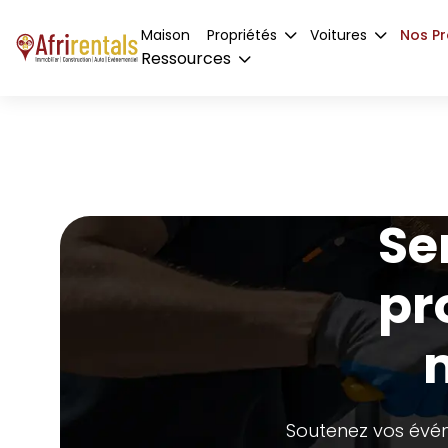
Maison
Propriétés
Voitures
Nos Pr
Ressources
Se
pr
m
Soutenez vos évén