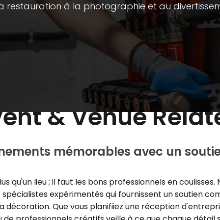
a restauration à la photographie et au divertisse
vent & Venue Relat
nements mémorables avec un soutie
qu'un lieu ; il faut les bons professionnels en coulisses.
 spécialistes expérimentés qui fournissent un soutien com
a décoration. Que vous planifiiez une réception d'entrepr
e professionnels créatifs veille à ce que chaque détail so