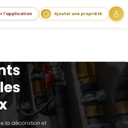
r l'application
Ajouter une propriété
nts
les
ux
e la décoration et