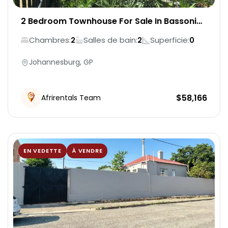
2 Bedroom Townhouse For Sale In Bassonia
Rock
Chambres:
Salles de bain:
Superficie:
2
2
0
Johannesburg, GP
$
58,166
Afrirentals Team
EN VEDETTE
À VENDRE