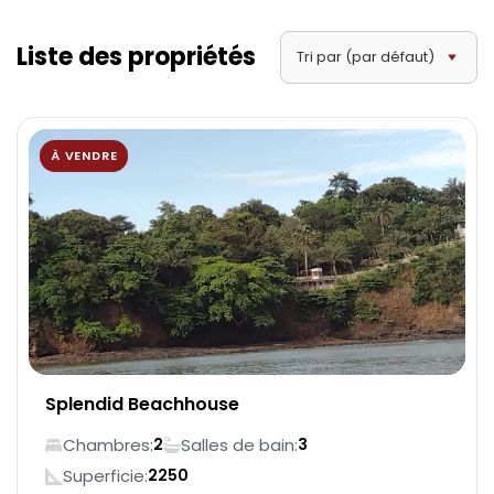
Liste des propriétés
Balcony
Tri par (par défaut)
Wifi
À VENDRE
Restautant
Close to business district
Entertainment & nightlife venues
Public transport (taxis, buses)
Splendid Beachhouse
Shopping centers
Chambres:
Salles de bain:
2
3
Superficie:
2250
Housekeeping service available (optional)