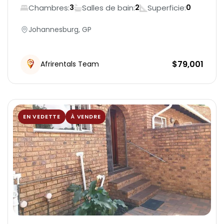
Vrede
Chambres:
Salles de bain:
Superficie:
3
2
0
Modern, fully equipped kitchen
Johannesburg, GP
Air conditioning & heating
$
79,001
Afrirentals Team
Laundry Room
Fire Extingusher
EN VEDETTE
À VENDRE
Patio
Parking
Geyser
Air Conditions