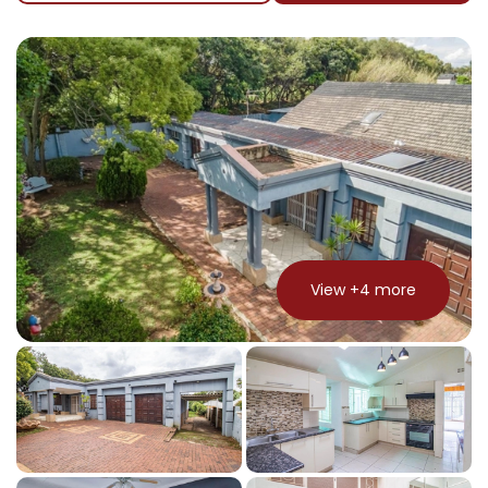
View +
4
more