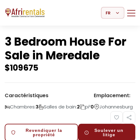
Select Language
3 Bedroom House For
Sale in Meredale
$
109675
Caractéristiques
Emplacement:
Chambres:
Salles de bain:
pi²
Johannesburg
3
2
0
Revendiquer la
Soulever un
propriété
litige