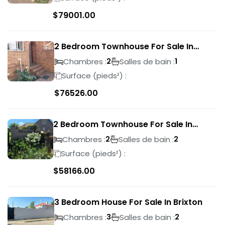
$
79001.00
2 Bedroom Townhouse For Sale In
Ridgeway
Chambres :
Salles de bain :
2
1
Surface (pieds²) :
$
76526.00
2 Bedroom Townhouse For Sale In
Bassonia Rock
Chambres :
Salles de bain :
2
2
Surface (pieds²) :
$
58166.00
3 Bedroom House For Sale In Brixton
Chambres :
Salles de bain :
3
2