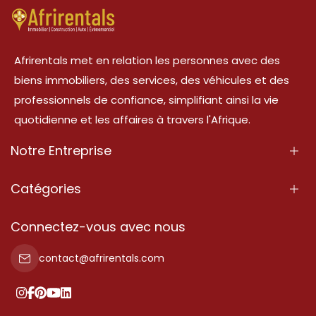
Afrirentals met en relation les personnes avec des
biens immobiliers, des services, des véhicules et des
professionnels de confiance, simplifiant ainsi la vie
quotidienne et les affaires à travers l'Afrique.
Notre Entreprise
À Propos
Catégories
Nos Services
Propriété
Connectez-vous avec nous
Contactez-Nous
Propriété à vendre
contact@afrirentals.com
Conditions d'Utilisation
Propriété à louer
Politique de Confidentialité
Ajoutez votre témoignage