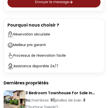
Envoyer le message
Pourquoi nous choisir ?
Réservation sécurisée
Meilleur prix garanti
Processus de réservation facile
Assistance disponible 24/7
Dernières propriétés
3 Bedroom Townhouse For Sale In
Liefde En Vrede
Chambres :
Salles de bain :
3
2
Surface (pieds²) :