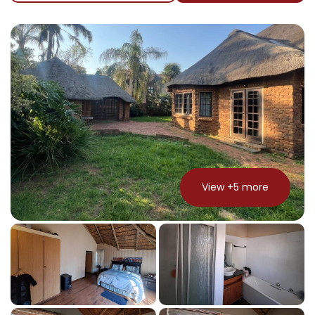
View +
5
more