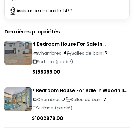
Assistance disponible 24/7
Dernières propriétés
4 Bedroom House For Sale In
Magalieskruin
Chambres :
Salles de bain :
4
3
Surface (pieds²) :
$
158369.00
7 Bedroom House For Sale In Woodhill
Golf Estate
Chambres :
Salles de bain :
7
7
Surface (pieds²) :
$
1002979.00