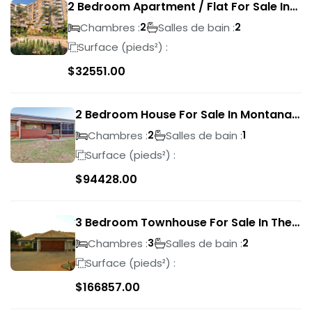
2 Bedroom Apartment / Flat For Sale In
Pretoria Central
Chambres :
Salles de bain :
2
2
Surface (pieds²) :
$
32551.00
2 Bedroom House For Sale In Montana
Park
Chambres :
Salles de bain :
2
1
Surface (pieds²) :
$
94428.00
3 Bedroom Townhouse For Sale In The
Wilds
Chambres :
Salles de bain :
3
2
Surface (pieds²) :
$
166857.00