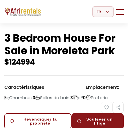
Select Language
3 Bedroom House For
Sale in Moreleta Park
$
124994
Caractéristiques
Emplacement:
Chambres:
Salles de bain:
pi²
Pretoria
3
3
0
Revendiquer la
Soulever un
propriété
litige