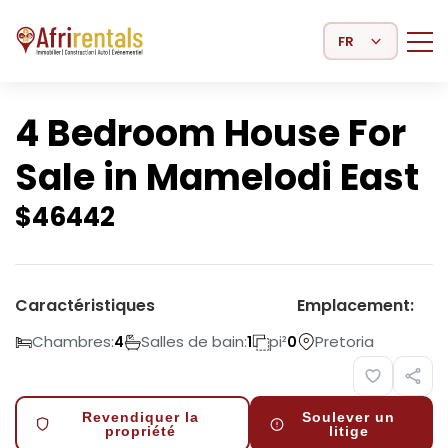
Select Language
4 Bedroom House For
Sale in Mamelodi East
$
46442
Caractéristiques
Emplacement:
Chambres:
Salles de bain:
pi²
Pretoria
4
1
0
Revendiquer la
Soulever un
propriété
litige