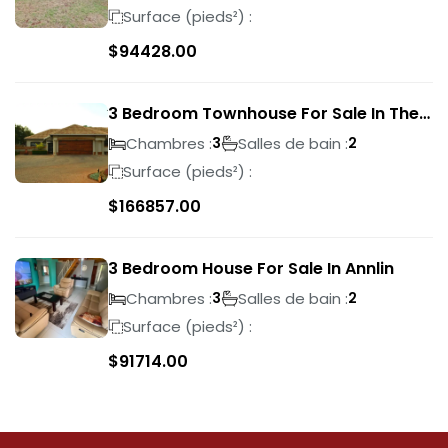
Surface (pieds²) :
$
94428.00
3 Bedroom Townhouse For Sale In The
Wilds
Chambres :
Salles de bain :
3
2
Surface (pieds²) :
$
166857.00
3 Bedroom House For Sale In Annlin
Chambres :
Salles de bain :
3
2
Surface (pieds²) :
$
91714.00