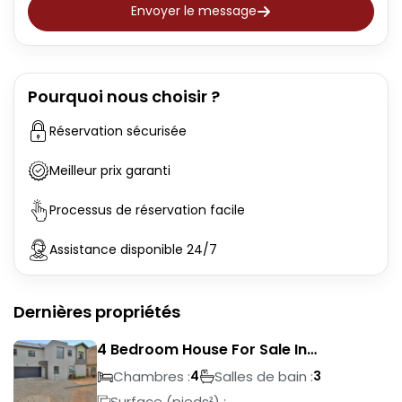
Envoyer le message
Pourquoi nous choisir ?
Réservation sécurisée
Meilleur prix garanti
Processus de réservation facile
Assistance disponible 24/7
Dernières propriétés
4 Bedroom House For Sale In
Magalieskruin
Chambres :
Salles de bain :
4
3
Surface (pieds²) :