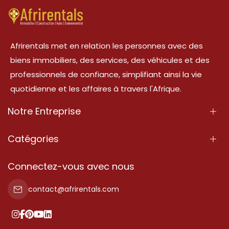
Afrirentals met en relation les personnes avec des
biens immobiliers, des services, des véhicules et des
professionnels de confiance, simplifiant ainsi la vie
quotidienne et les affaires à travers l'Afrique.
Notre Entreprise
À Propos
Catégories
Nos Services
Propriété
Connectez-vous avec nous
Contactez-Nous
Propriété à vendre
contact@afrirentals.com
Conditions d'Utilisation
Propriété à louer
Politique de Confidentialité
Ajoutez votre témoignage