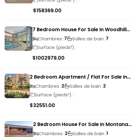
$
158369.00
7 Bedroom House For Sale In Woodhill
Golf Estate
Chambres :
Salles de bain :
7
7
Surface (pieds²) :
$
1002979.00
2 Bedroom Apartment / Flat For Sale In
Pretoria Central
Chambres :
Salles de bain :
2
2
Surface (pieds²) :
$
32551.00
2 Bedroom House For Sale In Montana
Park
Chambres :
Salles de bain :
2
1