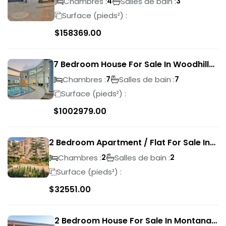
Chambres :
Salles de bain :
4
3
Surface (pieds²) :
$
158369.00
7 Bedroom House For Sale In Woodhill
Golf Estate
Chambres :
Salles de bain :
7
7
Surface (pieds²) :
$
1002979.00
2 Bedroom Apartment / Flat For Sale In
Pretoria Central
Chambres :
Salles de bain :
2
2
Surface (pieds²) :
$
32551.00
2 Bedroom House For Sale In Montana