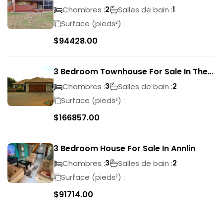
Park
Chambres :
Salles de bain :
2
1
Surface (pieds²) :
$
94428.00
3 Bedroom Townhouse For Sale In The
Wilds
Chambres :
Salles de bain :
3
2
Surface (pieds²) :
$
166857.00
3 Bedroom House For Sale In Annlin
Chambres :
Salles de bain :
3
2
Surface (pieds²) :
$
91714.00