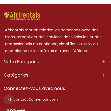
Afrirentals met en relation les personnes avec des
biens immobiliers, des services, des véhicules et des
professionnels de confiance, simplifiant ainsi la vie
quotidienne et les affaires à travers l'Afrique.
Notre Entreprise
À Propos
Catégories
Nos Services
Propriété
Connectez-vous avec nous
Contactez-Nous
Propriété à vendre
contact@afrirentals.com
Conditions d'Utilisation
Propriété à louer