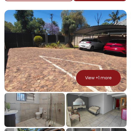
View +
1
more