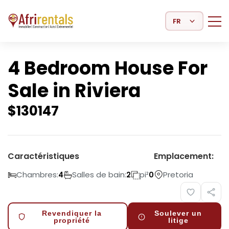
Select Language
4 Bedroom House For
Sale in Riviera
$
130147
Caractéristiques
Emplacement:
Chambres:
Salles de bain:
pi²
Pretoria
4
2
0
Revendiquer la
Soulever un
propriété
litige