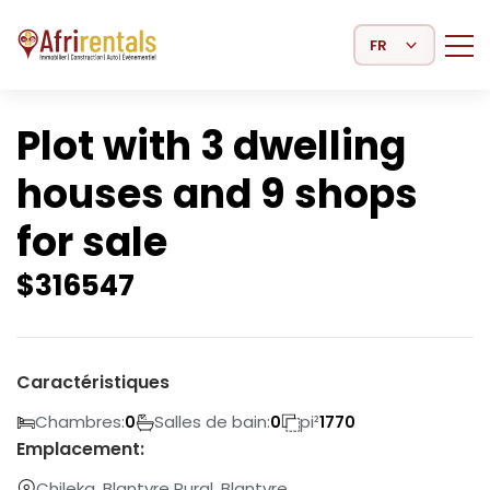
Select Language
Plot with 3 dwelling
houses and 9 shops
for sale
$
316547
Caractéristiques
Chambres:
Salles de bain:
pi²
0
0
1770
Emplacement:
Chileka, Blantyre Rural, Blantyre