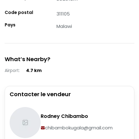
Code postal
311105
Pays
Malawi
What’s Nearby?
Airport
:
4.7
km
Contacter le vendeur
Rodney Chibambo
chibambokugala@gmail.com