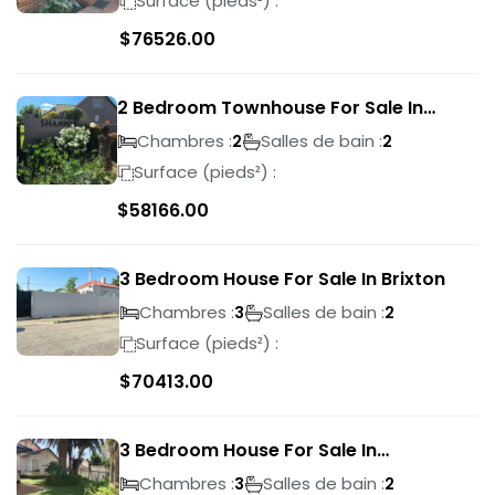
Surface (pieds²) :
$
76526.00
2 Bedroom Townhouse For Sale In
Bassonia Rock
Chambres :
Salles de bain :
2
2
Surface (pieds²) :
$
58166.00
3 Bedroom House For Sale In Brixton
Chambres :
Salles de bain :
3
2
Surface (pieds²) :
$
70413.00
3 Bedroom House For Sale In
Suideroord
Chambres :
Salles de bain :
3
2