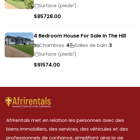
Surface (pieds²) :
$
85728.00
4 Bedroom House For Sale In The Hill
Chambres :
Salles de bain :
4
3
Surface (pieds²) :
$
91574.00
Afrirentals met en relation les personnes avec des
biens immobiliers, des services, des véhicules et des
professionnels de confiance, simplifiant ainsi la vie