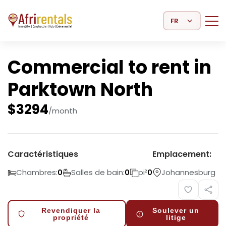
Select Language
Commercial to rent in
Parktown North
$
3294
/month
Caractéristiques
Emplacement:
Chambres:
Salles de bain:
pi²
Johannesburg
0
0
0
Revendiquer la
Soulever un
propriété
litige