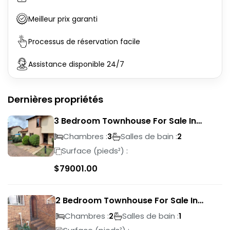
Meilleur prix garanti
Processus de réservation facile
Assistance disponible 24/7
Dernières propriétés
3 Bedroom Townhouse For Sale In
Liefde En Vrede
Chambres :
Salles de bain :
3
2
Surface (pieds²) :
$
79001.00
2 Bedroom Townhouse For Sale In
Ridgeway
Chambres :
Salles de bain :
2
1