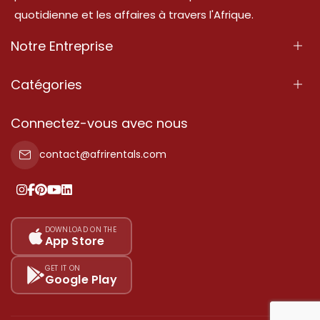
quotidienne et les affaires à travers l'Afrique.
Notre Entreprise
À Propos
Catégories
Nos Services
Propriété
Connectez-vous avec nous
Contactez-Nous
Propriété à vendre
contact@afrirentals.com
Conditions d'Utilisation
Propriété à louer
Politique de Confidentialité
Ajoutez votre témoignage
Nos tarifs
DOWNLOAD ON THE
App Store
Plan du site
GET IT ON
Google Play