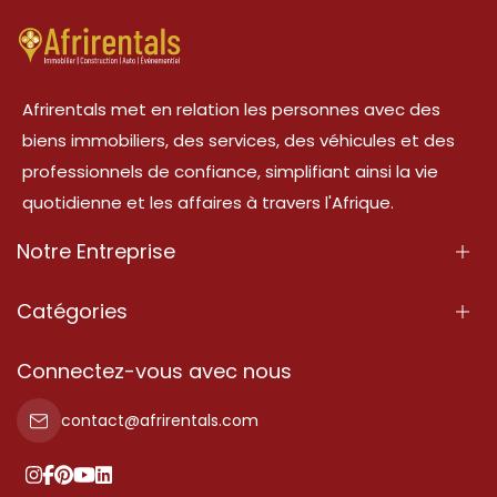
Afrirentals met en relation les personnes avec des
biens immobiliers, des services, des véhicules et des
professionnels de confiance, simplifiant ainsi la vie
quotidienne et les affaires à travers l'Afrique.
Notre Entreprise
À Propos
Catégories
Nos Services
Propriété
Connectez-vous avec nous
Contactez-Nous
Propriété à vendre
contact@afrirentals.com
Conditions d'Utilisation
Propriété à louer
Politique de Confidentialité
Ajoutez votre témoignage