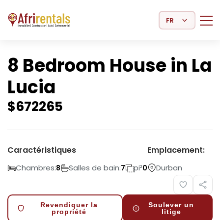
Select Language
8 Bedroom House in La
Lucia
$
672265
Caractéristiques
Emplacement:
Chambres:
Salles de bain:
pi²
Durban
8
7
0
Revendiquer la
Soulever un
propriété
litige