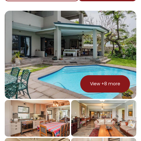
View +
8
more