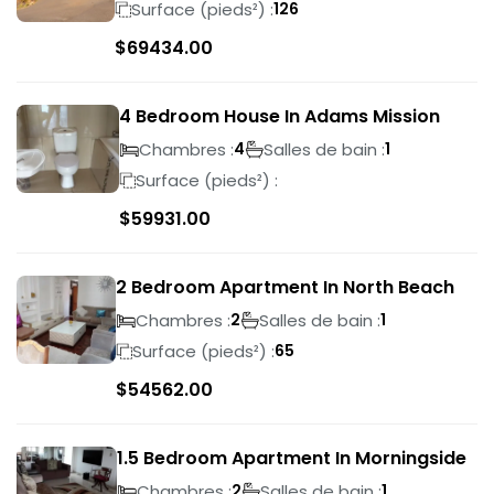
Surface (pieds²) :
126
$
69434.00
4 Bedroom House In Adams Mission
Chambres :
Salles de bain :
4
1
Surface (pieds²) :
$
59931.00
2 Bedroom Apartment In North Beach
Chambres :
Salles de bain :
2
1
Surface (pieds²) :
65
$
54562.00
1.5 Bedroom Apartment In Morningside
Chambres :
Salles de bain :
2
1