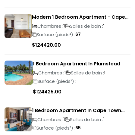
Modern 1 Bedroom Apartment - Cape
Town
Chambres :
Salles de bain :
1
1
Surface (pieds²) :
67
$
124420.00
1 Bedroom Apartment In Plumstead
Chambres :
Salles de bain :
1
1
Surface (pieds²) :
$
124425.00
1 Bedroom Apartment In Cape Town
City Centre
Chambres :
Salles de bain :
1
1
Surface (pieds²) :
65