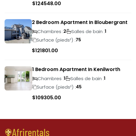
$
124548.00
2 Bedroom Apartment In Bloubergrant
Chambres :
Salles de bain :
2
1
Surface (pieds²) :
75
$
121801.00
1 Bedroom Apartment In Kenilworth
Chambres :
Salles de bain :
1
1
Surface (pieds²) :
45
$
109305.00