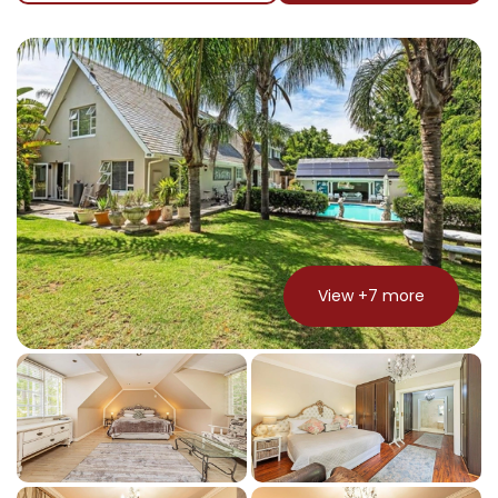
View +
7
more