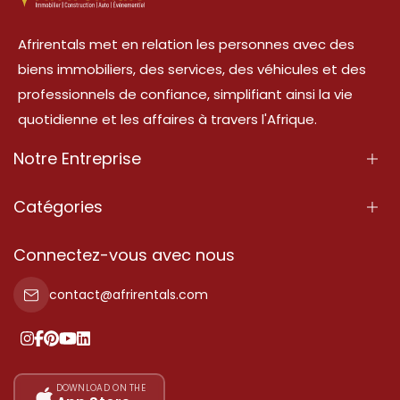
Afrirentals met en relation les personnes avec des
biens immobiliers, des services, des véhicules et des
professionnels de confiance, simplifiant ainsi la vie
quotidienne et les affaires à travers l'Afrique.
Notre Entreprise
À Propos
Catégories
Nos Services
Propriété
Connectez-vous avec nous
Contactez-Nous
Propriété à vendre
contact@afrirentals.com
Conditions d'Utilisation
Propriété à louer
Politique de Confidentialité
Ajoutez votre témoignage
Nos tarifs
DOWNLOAD ON THE