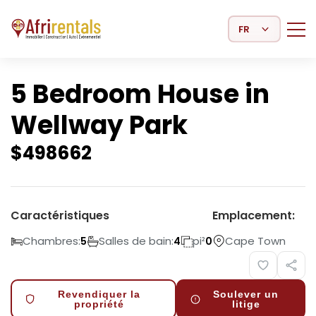
Select Language
5 Bedroom House in
Wellway Park
$
498662
Caractéristiques
Emplacement:
Chambres:
Salles de bain:
pi²
Cape Town
5
4
0
Revendiquer la
Soulever un
propriété
litige