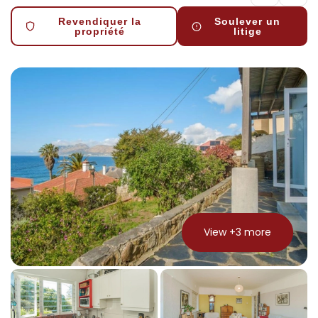
Revendiquer la
Soulever un
propriété
litige
View +
3
more