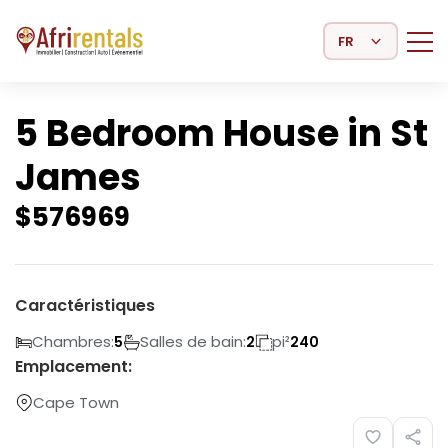
Select Language
5 Bedroom House in St
James
$
576969
Caractéristiques
Chambres:
Salles de bain:
pi²
5
2
240
Emplacement:
Cape Town