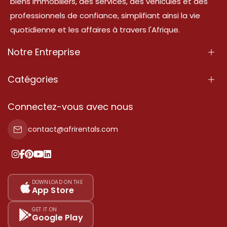
biens immobiliers, des services, des véhicules et des
professionnels de confiance, simplifiant ainsi la vie
quotidienne et les affaires à travers l'Afrique.
Notre Entreprise
À Propos
Catégories
Nos Services
Propriété
Connectez-vous avec nous
Contactez-Nous
Propriété à vendre
contact@afrirentals.com
Conditions d'Utilisation
Propriété à louer
Politique de Confidentialité
Ajoutez votre témoignage
Nos tarifs
DOWNLOAD ON THE
App Store
Plan du site
GET IT ON
Google Play