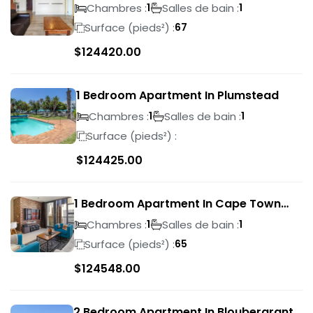
Town
Chambres :
Salles de bain :
1
1
Surface (pieds²) :
67
$
124420.00
1 Bedroom Apartment In Plumstead
Chambres :
Salles de bain :
1
1
Surface (pieds²) :
$
124425.00
1 Bedroom Apartment In Cape Town
City Centre
Chambres :
Salles de bain :
1
1
Surface (pieds²) :
65
$
124548.00
2 Bedroom Apartment In Bloubergrant