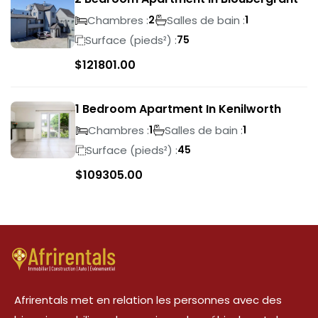
Chambres :
Salles de bain :
2
1
Surface (pieds²) :
75
$
121801.00
1 Bedroom Apartment In Kenilworth
Chambres :
Salles de bain :
1
1
Surface (pieds²) :
45
$
109305.00
Afrirentals met en relation les personnes avec des