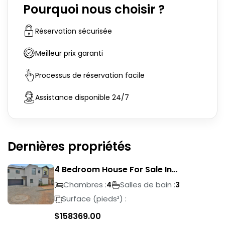
Pourquoi nous choisir ?
Réservation sécurisée
Meilleur prix garanti
Processus de réservation facile
Assistance disponible 24/7
Dernières propriétés
4 Bedroom House For Sale In
Magalieskruin
Chambres :
Salles de bain :
4
3
Surface (pieds²) :
$
158369.00