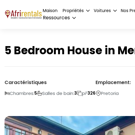
Maison
Propriétés
Voitures
Nos Pr
Ressources
5 Bedroom House in Me
Caractéristiques
Emplacement:
Chambres:
Salles de bain:
pi²
Pretoria
5
3
326