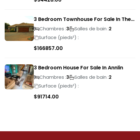
3 Bedroom Townhouse For Sale In The
Wilds
Chambres :
Salles de bain :
3
2
Surface (pieds²) :
$
166857.00
3 Bedroom House For Sale In Annlin
Chambres :
Salles de bain :
3
2
Surface (pieds²) :
$
91714.00