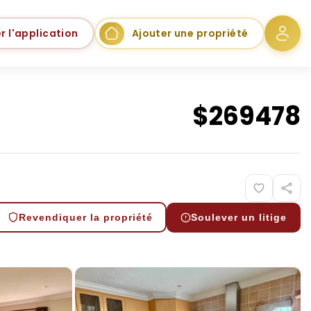
r l'application
Ajouter une propriété
$
269478
Revendiquer la propriété
Soulever un litige