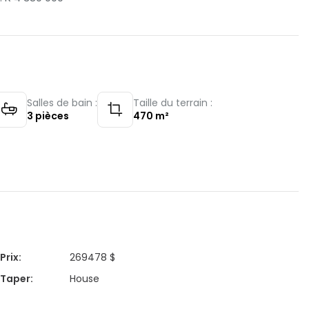
Salles de bain :
Taille du terrain :
3
pièces
470
m²
Prix
:
269478 $
Taper
:
House