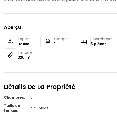
Aperçu
Taper :
Garages :
Chambres :
House
1
5
pièces
Surface :
326
m²
Détails De La Propriété
Chambres
:
5
Taille du
470 pieds²
terrain
: