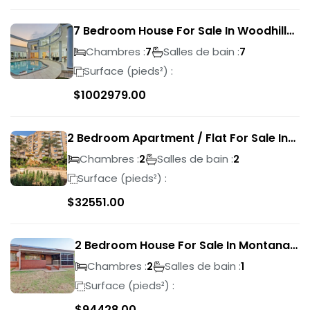
7 Bedroom House For Sale In Woodhill
Golf Estate
Chambres :
Salles de bain :
7
7
Surface (pieds²) :
$
1002979.00
2 Bedroom Apartment / Flat For Sale In
Pretoria Central
Chambres :
Salles de bain :
2
2
Surface (pieds²) :
$
32551.00
2 Bedroom House For Sale In Montana
Park
Chambres :
Salles de bain :
2
1
Surface (pieds²) :
$
94428.00