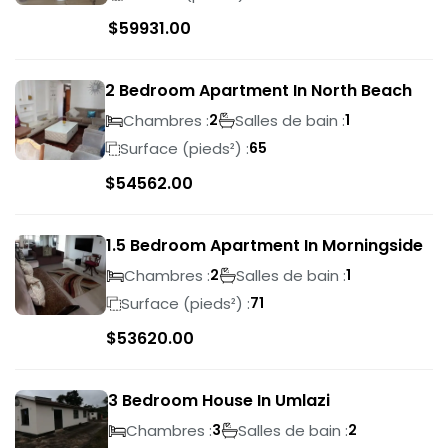
$
59931.00
2 Bedroom Apartment In North Beach
Chambres :
Salles de bain :
2
1
Surface (pieds²) :
65
$
54562.00
1.5 Bedroom Apartment In Morningside
Chambres :
Salles de bain :
2
1
Surface (pieds²) :
71
$
53620.00
3 Bedroom House In Umlazi
Chambres :
Salles de bain :
3
2