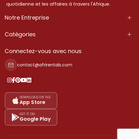
quotidienne et les affaires à travers l'Afrique.
Notre Entreprise
À Propos
Catégories
Nos Services
Propriété
Connectez-vous avec nous
Contactez-Nous
Propriété à vendre
contact@afrirentals.com
Conditions d'Utilisation
Propriété à louer
Politique de Confidentialité
Ajoutez votre témoignage
Nos tarifs
DOWNLOAD ON THE
App Store
Plan du site
GET IT ON
Google Play