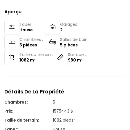
Aperçu
Taper :
Garages :
House
2
Chambres :
Salles de bain :
5
pièces
5
pièces
Taille du terrain :
Surface :
1082
m²
980
m²
Détails De La Propriété
Chambres
:
5
Prix
:
1575443 $
Taille du terrain
:
1082 pieds²
Taper
:
House