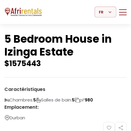
Select Language
5 Bedroom House in
Izinga Estate
$
1575443
Caractéristiques
Chambres:
Salles de bain:
pi²
5
5
980
Emplacement:
Durban