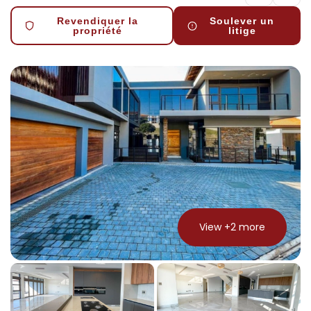
Revendiquer la
Soulever un
propriété
litige
View +
2
more