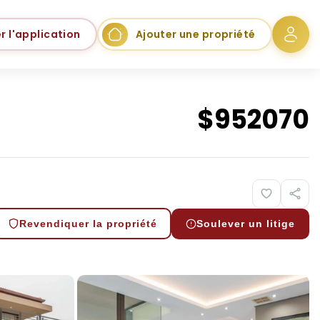
r l'application
Ajouter une propriété
$
952070
Revendiquer la propriété
Soulever un litige