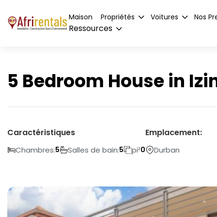
Maison
Propriétés
Voitures
Nos Pr
Ressources
5 Bedroom House in Izi
Caractéristiques
Emplacement:
Chambres:
Salles de bain:
pi²
Durban
5
5
0