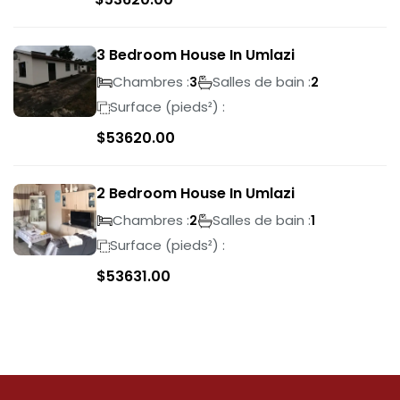
3 Bedroom House In Umlazi
Chambres :
Salles de bain :
3
2
Surface (pieds²) :
$
53620.00
2 Bedroom House In Umlazi
Chambres :
Salles de bain :
2
1
Surface (pieds²) :
$
53631.00