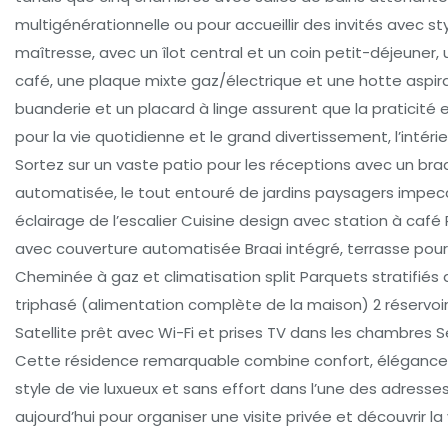
multigénérationnelle ou pour accueillir des invités avec st
maîtresse, avec un îlot central et un coin petit-déjeuner,
café, une plaque mixte gaz/électrique et une hotte aspir
buanderie et un placard à linge assurent que la praticité 
pour la vie quotidienne et le grand divertissement, l’intéri
Sortez sur un vaste patio pour les réceptions avec un bra
automatisée, le tout entouré de jardins paysagers impecca
éclairage de l’escalier Cuisine design avec station à caf
avec couverture automatisée Braai intégré, terrasse pour 
Cheminée à gaz et climatisation split Parquets stratifié
triphasé (alimentation complète de la maison) 2 réservoi
Satellite prêt avec Wi-Fi et prises TV dans les chambres S
Cette résidence remarquable combine confort, élégance et
style de vie luxueux et sans effort dans l’une des adress
aujourd’hui pour organiser une visite privée et découvrir la 