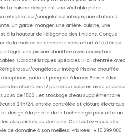
yle. La cuisine design est une véritable pièce
 un réfrigérateur/congélateur intégré, une station à
ante. Un garde-manger, une arrière-cuisine, une
est à la hauteur de l’élégance des finitions. Conçue
eur de la maison se connecte sans effort à l’extérieur.
ai intégré, une piscine chauffée avec couverture
bles. Caractéristiques Spéciales : Hall d’entrée avec
é Réfrigérateur/congélateur intégré Piscine chauffée
réceptions, patio et pangola à lames Bassin à koi
s dans les chambres 12 panneaux solaires avec onduleur
rs JoJo de 1500 L et stockage d’eau supplémentaire
écurité 24h/24, entrée contrôlée et clôture électrique
 design à la pointe de la technologie pour offrir un
es les plus prisées du domaine. Contactez-nous dès
vie de domaine à son meilleur. Prix Réel : R 15 299 000