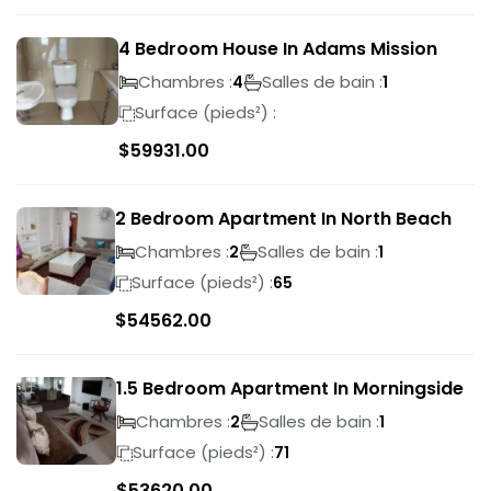
4 Bedroom House In Adams Mission
Chambres :
Salles de bain :
4
1
Surface (pieds²) :
$
59931.00
2 Bedroom Apartment In North Beach
Chambres :
Salles de bain :
2
1
Surface (pieds²) :
65
$
54562.00
1.5 Bedroom Apartment In Morningside
Chambres :
Salles de bain :
2
1
Surface (pieds²) :
71
$
53620.00