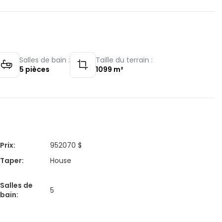
Salles de bain :
Taille du terrain :
5
pièces
1099
m²
Prix
:
952070 $
Taper
:
House
Salles de
5
bain
: