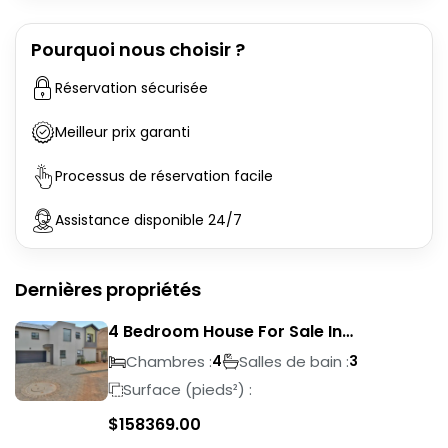
Pourquoi nous choisir ?
Réservation sécurisée
Meilleur prix garanti
Processus de réservation facile
Assistance disponible 24/7
Dernières propriétés
4 Bedroom House For Sale In
Magalieskruin
Chambres :
Salles de bain :
4
3
Surface (pieds²) :
$
158369.00