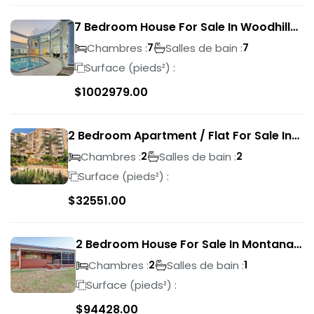
7 Bedroom House For Sale In Woodhill
Golf Estate
Chambres :
Salles de bain :
7
7
Surface (pieds²) :
$
1002979.00
2 Bedroom Apartment / Flat For Sale In
Pretoria Central
Chambres :
Salles de bain :
2
2
Surface (pieds²) :
$
32551.00
2 Bedroom House For Sale In Montana
Park
Chambres :
Salles de bain :
2
1
Surface (pieds²) :
$
94428.00