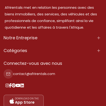
Afrirentals met en relation les personnes avec des
biens immobiliers, des services, des véhicules et des
professionnels de confiance, simplifiant ainsi la vie
quotidienne et les affaires à travers l'Afrique.
Notre Entreprise
À Propos
Catégories
Nos Services
Propriété
Connectez-vous avec nous
Contactez-Nous
Propriété à vendre
contact@afrirentals.com
Conditions d'Utilisation
Propriété à louer
Politique de Confidentialité
Ajoutez votre témoignage
Nos tarifs
DOWNLOAD ON THE
App Store
Plan du site