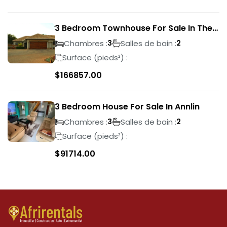
3 Bedroom Townhouse For Sale In The
Wilds
Chambres :
Salles de bain :
3
2
Surface (pieds²) :
$
166857.00
3 Bedroom House For Sale In Annlin
Chambres :
Salles de bain :
3
2
Surface (pieds²) :
$
91714.00