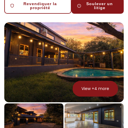
Revendiquer la
Soulever un
propriété
litige
View +
4
more