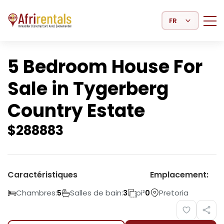
Select Language
5 Bedroom House For
Sale in Tygerberg
Country Estate
$
288883
Caractéristiques
Emplacement:
Chambres:
Salles de bain:
pi²
Pretoria
5
3
0