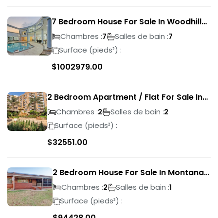
7 Bedroom House For Sale In Woodhill
Golf Estate
Chambres :
Salles de bain :
7
7
Surface (pieds²) :
$
1002979.00
2 Bedroom Apartment / Flat For Sale In
Pretoria Central
Chambres :
Salles de bain :
2
2
Surface (pieds²) :
$
32551.00
2 Bedroom House For Sale In Montana
Park
Chambres :
Salles de bain :
2
1
Surface (pieds²) :
$
94428.00