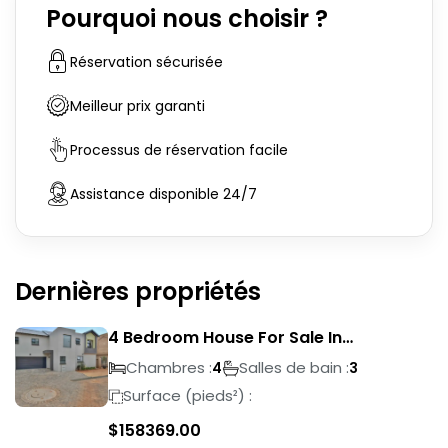
Pourquoi nous choisir ?
Réservation sécurisée
Meilleur prix garanti
Processus de réservation facile
Assistance disponible 24/7
Dernières propriétés
4 Bedroom House For Sale In
Magalieskruin
Chambres :
Salles de bain :
4
3
Surface (pieds²) :
$
158369.00