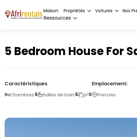
Maison
Propriétés
Voitures
Nos Pr
Ressources
5 Bedroom House For Sal
Caractéristiques
Emplacement:
Chambres:
Salles de bain:
pi²
Pretoria
5
5
0