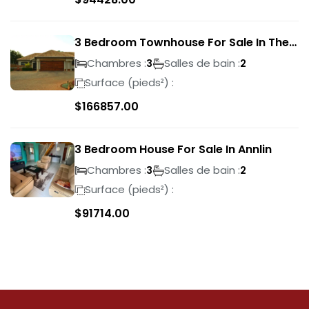
3 Bedroom Townhouse For Sale In The
Wilds
Chambres :
Salles de bain :
3
2
Surface (pieds²) :
$
166857.00
3 Bedroom House For Sale In Annlin
Chambres :
Salles de bain :
3
2
Surface (pieds²) :
$
91714.00