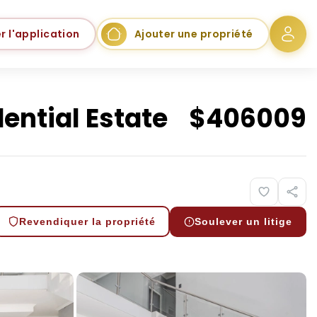
r l'application
Ajouter une propriété
ential Estate
$
406009
Revendiquer la propriété
Soulever un litige