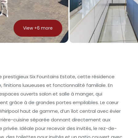
View +
6
more
 prestigieux Six Fountains Estate, cette résidence
nitions luxueuses et fonctionnalité familiale. En
 espaces ouverts salon et salle à manger, qui
ement grâce à de grandes portes empilables. Le cœur
Whirlpool haut de gamme, d’un îlot central avec évier
arrière-cuisine séparée donnant directement aux
ivée. Idéale pour recevoir des invités, le rez-de-
 des toilettes pour invités et un patio couvert avec