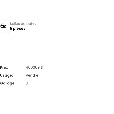
Salles de bain :
5
pièces
Prix
:
406009 $
Usage
:
Vendre
Garage
:
3