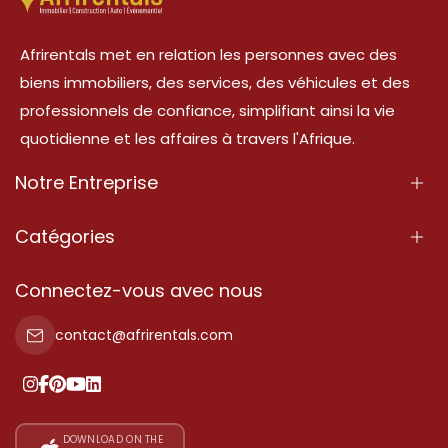
Afrirentals met en relation les personnes avec des
biens immobiliers, des services, des véhicules et des
professionnels de confiance, simplifiant ainsi la vie
quotidienne et les affaires à travers l'Afrique.
Notre Entreprise
À Propos
Catégories
Nos Services
Propriété
Connectez-vous avec nous
Contactez-Nous
Propriété à vendre
contact@afrirentals.com
Conditions d'Utilisation
Propriété à louer
Politique de Confidentialité
Ajoutez votre témoignage
Nos tarifs
DOWNLOAD ON THE