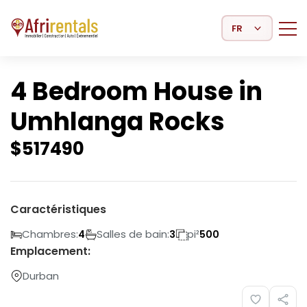
Select Language
4 Bedroom House in
Umhlanga Rocks
$
517490
Caractéristiques
Chambres:
Salles de bain:
pi²
4
3
500
Emplacement:
Durban