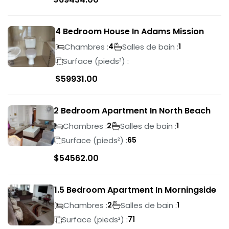
4 Bedroom House In Adams Mission
Chambres :
Salles de bain :
4
1
Surface (pieds²) :
$
59931.00
2 Bedroom Apartment In North Beach
Chambres :
Salles de bain :
2
1
Surface (pieds²) :
65
$
54562.00
1.5 Bedroom Apartment In Morningside
Chambres :
Salles de bain :
2
1
Surface (pieds²) :
71