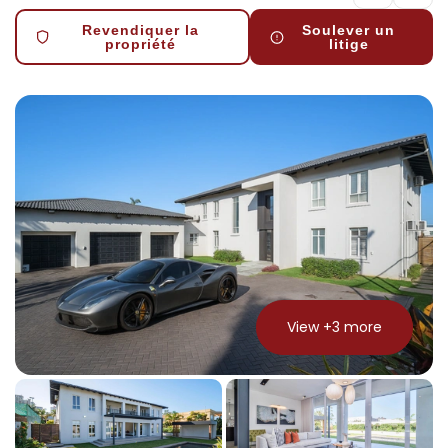
Revendiquer la
Soulever un
propriété
litige
View +
3
more