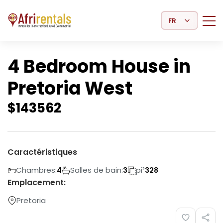
Select Language
4 Bedroom House in
Pretoria West
$
143562
Caractéristiques
Chambres:
Salles de bain:
pi²
4
3
328
Emplacement:
Pretoria