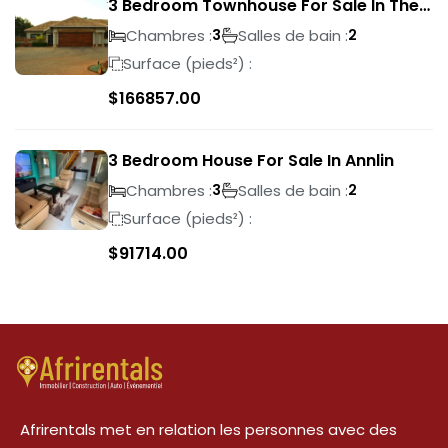
3 Bedroom Townhouse For Sale In The
Wilds
Chambres :
Salles de bain :
3
2
Surface (pieds²) :
$
166857.00
3 Bedroom House For Sale In Annlin
Chambres :
Salles de bain :
3
2
Surface (pieds²) :
$
91714.00
Afrirentals met en relation les personnes avec des