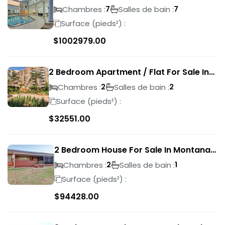
Golf Estate
Chambres :
Salles de bain :
7
7
Surface (pieds²) :
$
1002979.00
2 Bedroom Apartment / Flat For Sale In
Pretoria Central
Chambres :
Salles de bain :
2
2
Surface (pieds²) :
$
32551.00
2 Bedroom House For Sale In Montana
Park
Chambres :
Salles de bain :
2
1
Surface (pieds²) :
$
94428.00