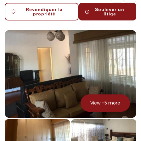
Revendiquer la
Soulever un
propriété
litige
View +
5
more