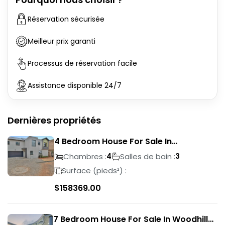
Réservation sécurisée
Meilleur prix garanti
Processus de réservation facile
Assistance disponible 24/7
Dernières propriétés
4 Bedroom House For Sale In
Magalieskruin
Chambres :
Salles de bain :
4
3
Surface (pieds²) :
$
158369.00
7 Bedroom House For Sale In Woodhill