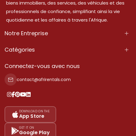
biens immobiliers, des services, des véhicules et des
professionnels de confiance, simplifiant ainsi la vie
quotidienne et les affaires à travers l'Afrique.
Notre Entreprise
À Propos
Catégories
Nos Services
Propriété
Connectez-vous avec nous
Contactez-Nous
Propriété à vendre
contact@afrirentals.com
Conditions d'Utilisation
Propriété à louer
Politique de Confidentialité
Ajoutez votre témoignage
Nos tarifs
DOWNLOAD ON THE
App Store
Plan du site
GET IT ON
Google Play