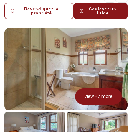
Revendiquer la
Soulever un
propriété
litige
View +
7
more