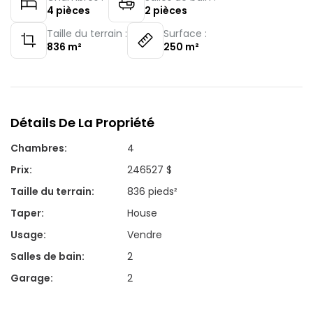
4
pièces
2
pièces
Taille du terrain :
Surface :
836
m²
250
m²
Détails De La Propriété
Chambres
:
4
Prix
:
246527 $
Taille du terrain
:
836 pieds²
Taper
:
House
Usage
:
Vendre
Salles de bain
:
2
Garage
:
2