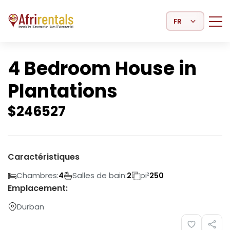
Select Language
4 Bedroom House in
Plantations
$
246527
Caractéristiques
Chambres:
Salles de bain:
pi²
4
2
250
Emplacement:
Durban