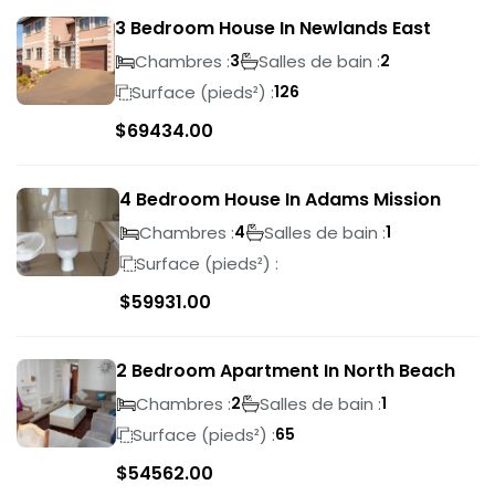
3 Bedroom House In Newlands East
Chambres :
Salles de bain :
3
2
Surface (pieds²) :
126
$
69434.00
4 Bedroom House In Adams Mission
Chambres :
Salles de bain :
4
1
Surface (pieds²) :
$
59931.00
2 Bedroom Apartment In North Beach
Chambres :
Salles de bain :
2
1
Surface (pieds²) :
65
$
54562.00