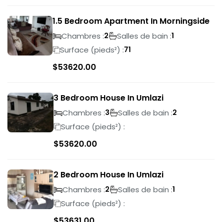
1.5 Bedroom Apartment In Morningside
Chambres :
Salles de bain :
2
1
Surface (pieds²) :
71
$
53620.00
3 Bedroom House In Umlazi
Chambres :
Salles de bain :
3
2
Surface (pieds²) :
$
53620.00
2 Bedroom House In Umlazi
Chambres :
Salles de bain :
2
1
Surface (pieds²) :
$
53631.00