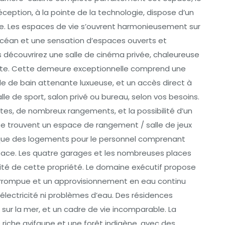
ception, à la pointe de la technologie, dispose d’un
le. Les espaces de vie s’ouvrent harmonieusement sur
l’océan et une sensation d’espaces ouverts et
 découvrirez une salle de cinéma privée, chaleureuse
nte. Cette demeure exceptionnelle comprend une
e de bain attenante luxueuse, et un accès direct à
 de sport, salon privé ou bureau, selon vos besoins.
es, de nombreux rangements, et la possibilité d’un
se trouvent un espace de rangement / salle de jeux
 que des logements pour le personnel comprenant
pace. Les quatre garages et les nombreuses places
lité de cette propriété. Le domaine exécutif propose
terrompue et un approvisionnement en eau continu
’électricité ni problèmes d’eau. Des résidences
 sur la mer, et un cadre de vie incomparable. La
 riche avifaune et une forêt indigène, avec des