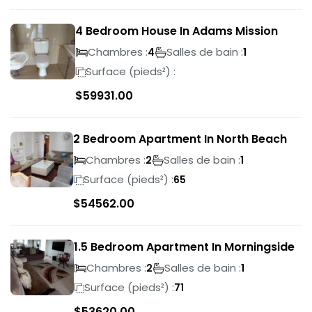
4 Bedroom House In Adams Mission
Chambres :
Salles de bain :
4
1
Surface (pieds²) :
$
59931.00
2 Bedroom Apartment In North Beach
Chambres :
Salles de bain :
2
1
Surface (pieds²) :
65
$
54562.00
1.5 Bedroom Apartment In Morningside
Chambres :
Salles de bain :
2
1
Surface (pieds²) :
71
$
53620.00