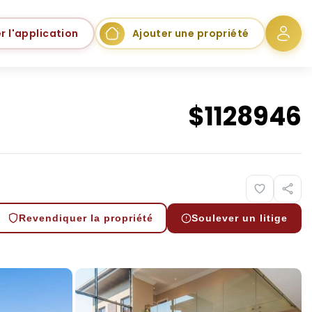
r l'application
Ajouter une propriété
$
1128946
Revendiquer la propriété
Soulever un litige