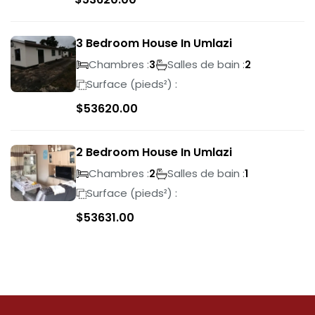
3 Bedroom House In Umlazi
Chambres :
Salles de bain :
3
2
Surface (pieds²) :
$
53620.00
2 Bedroom House In Umlazi
Chambres :
Salles de bain :
2
1
Surface (pieds²) :
$
53631.00