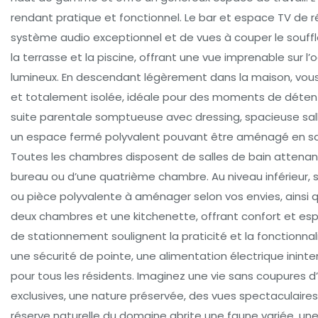
rendant pratique et fonctionnel. Le bar et espace TV de ré
système audio exceptionnel et de vues à couper le souff
la terrasse et la piscine, offrant une vue imprenable sur 
lumineux. En descendant légèrement dans la maison, vous
et totalement isolée, idéale pour des moments de déte
suite parentale somptueuse avec dressing, spacieuse sall
un espace fermé polyvalent pouvant être aménagé en salle
Toutes les chambres disposent de salles de bain attenant
bureau ou d’une quatrième chambre. Au niveau inférieur, 
ou pièce polyvalente à aménager selon vos envies, ainsi
deux chambres et une kitchenette, offrant confort et es
de stationnement soulignent la praticité et la fonctionna
une sécurité de pointe, une alimentation électrique inin
pour tous les résidents. Imaginez une vie sans coupures d
exclusives, une nature préservée, des vues spectaculaires
réserve naturelle du domaine abrite une faune variée, une