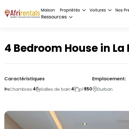
Maison
Propriétés
Voitures
Nos Pr
Ressources
4 Bedroom House in La 
Caractéristiques
Emplacement:
Chambres:
Salles de bain:
pi²
Durban
4
4
850