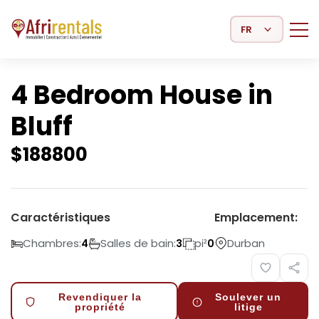
Select Language
4 Bedroom House in
Bluff
$
188800
Caractéristiques
Emplacement:
Chambres:
Salles de bain:
pi²
Durban
4
3
0
Revendiquer la
Soulever un
propriété
litige