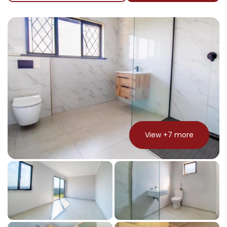
View +
7
more