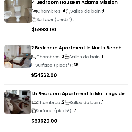
4 Bedroom House In Adams Mission
Chambres :
Salles de bain :
4
1
Surface (pieds²) :
$
59931.00
2 Bedroom Apartment In North Beach
Chambres :
Salles de bain :
2
1
Surface (pieds²) :
65
$
54562.00
1.5 Bedroom Apartment In Morningside
Chambres :
Salles de bain :
2
1
Surface (pieds²) :
71
$
53620.00