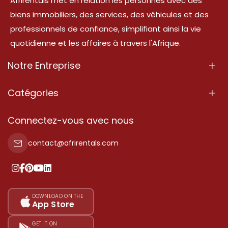
Afrirentals met en relation les personnes avec des
biens immobiliers, des services, des véhicules et des
professionnels de confiance, simplifiant ainsi la vie
quotidienne et les affaires à travers l'Afrique.
Notre Entreprise
À Propos
Catégories
Nos Services
Propriété
Connectez-vous avec nous
Contactez-Nous
Propriété à vendre
contact@afrirentals.com
Conditions d'Utilisation
Propriété à louer
Politique de Confidentialité
Ajoutez votre témoignage
Nos tarifs
DOWNLOAD ON THE
App Store
Plan du site
GET IT ON