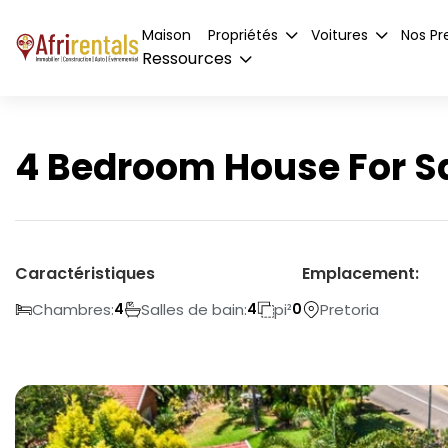
Maison
Propriétés
Voitures
Nos Pr
Ressources
4 Bedroom House For Sa
Caractéristiques
Emplacement:
Chambres:
Salles de bain:
pi²
Pretoria
4
4
0