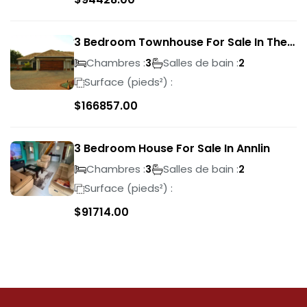
3 Bedroom Townhouse For Sale In The
Wilds
Chambres :
Salles de bain :
3
2
Surface (pieds²) :
$
166857.00
3 Bedroom House For Sale In Annlin
Chambres :
Salles de bain :
3
2
Surface (pieds²) :
$
91714.00