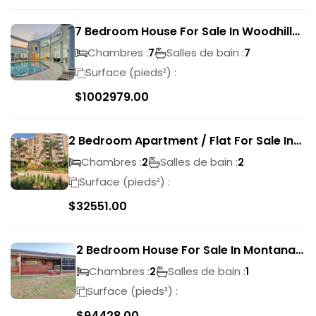
7 Bedroom House For Sale In Woodhill
Golf Estate
Chambres :
Salles de bain :
7
7
Surface (pieds²) :
$
1002979.00
2 Bedroom Apartment / Flat For Sale In
Pretoria Central
Chambres :
Salles de bain :
2
2
Surface (pieds²) :
$
32551.00
2 Bedroom House For Sale In Montana
Park
Chambres :
Salles de bain :
2
1
Surface (pieds²) :
$
94428.00