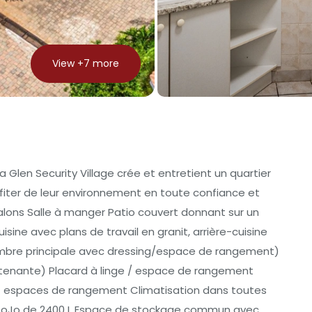
View +
7
more
 Glen Security Village crée et entretient un quartier
ofiter de leur environnement en toute confiance et
salons Salle à manger Patio couvert donnant sur un
sine avec plans de travail en granit, arrière-cuisine
mbre principale avec dressing/espace de rangement)
attenante) Placard à linge / espace de rangement
t espaces de rangement Climatisation dans toutes
oir JoJo de 2400 L Espace de stockage commun avec