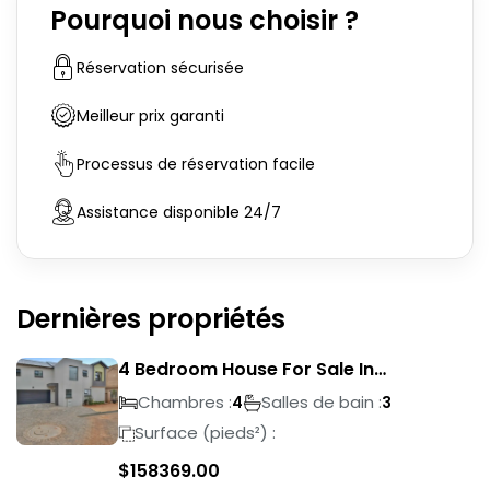
Pourquoi nous choisir ?
Réservation sécurisée
Meilleur prix garanti
Processus de réservation facile
Assistance disponible 24/7
Dernières propriétés
4 Bedroom House For Sale In
Magalieskruin
Chambres :
Salles de bain :
4
3
Surface (pieds²) :
$
158369.00