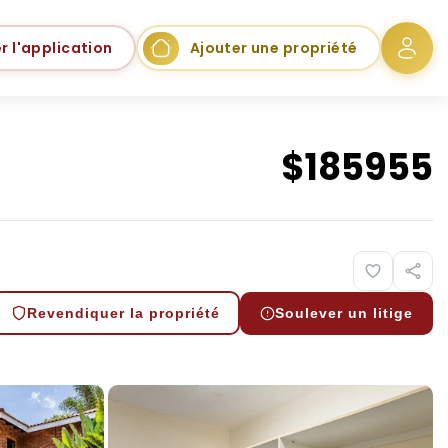
r l'application
Ajouter une propriété
$
185955
Revendiquer la propriété
Soulever un litige