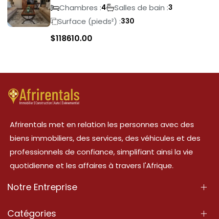
Crest
Chambres :
Salles de bain :
4
3
Surface (pieds²) :
330
$
118610.00
Afrirentals met en relation les personnes avec des
biens immobiliers, des services, des véhicules et des
professionnels de confiance, simplifiant ainsi la vie
quotidienne et les affaires à travers l'Afrique.
Notre Entreprise
À Propos
Catégories