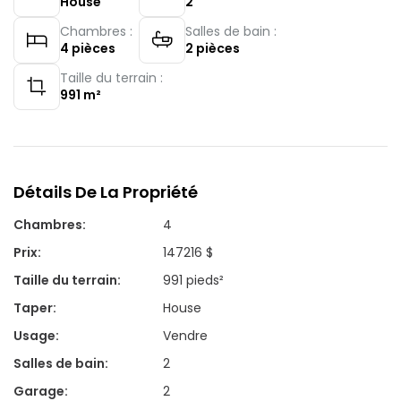
House
2
Chambres :
Salles de bain :
4
pièces
2
pièces
Taille du terrain :
991
m²
Détails De La Propriété
Chambres
:
4
Prix
:
147216 $
Taille du terrain
:
991 pieds²
Taper
:
House
Usage
:
Vendre
Salles de bain
:
2
Garage
:
2