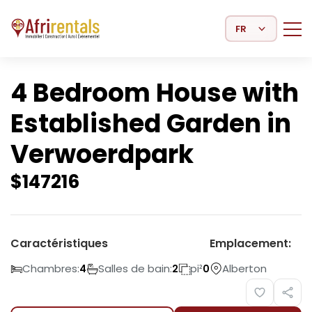
Select Language
4 Bedroom House with
Established Garden in
Verwoerdpark
$
147216
Caractéristiques
Emplacement:
Chambres:
Salles de bain:
pi²
Alberton
4
2
0