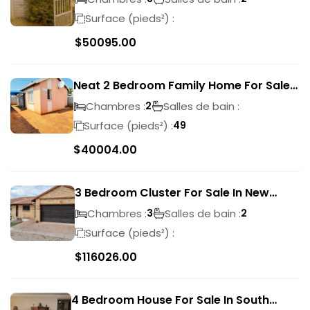
Surface (pieds²) :
$
50095.00
Neat 2 Bedroom Family Home For Sale
In Sky City
Chambres :
Salles de bain :
2
Surface (pieds²) :
49
$
40004.00
3 Bedroom Cluster For Sale In New
Market Park
Chambres :
Salles de bain :
3
2
Surface (pieds²) :
$
116026.00
4 Bedroom House For Sale In South