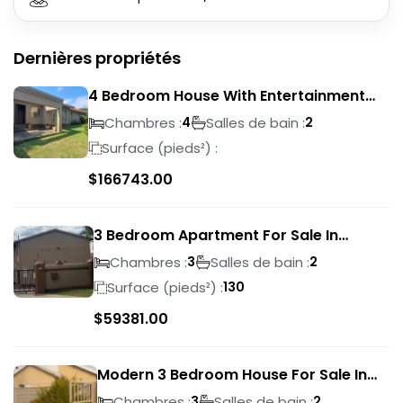
Dernières propriétés
4 Bedroom House With Entertainment
Area In Randhart
Chambres :
Salles de bain :
4
2
Surface (pieds²) :
$
166743.00
3 Bedroom Apartment For Sale In
Verwoerdpark
Chambres :
Salles de bain :
3
2
Surface (pieds²) :
130
$
59381.00
Modern 3 Bedroom House For Sale In
Albertsdal
Chambres :
Salles de bain :
3
2