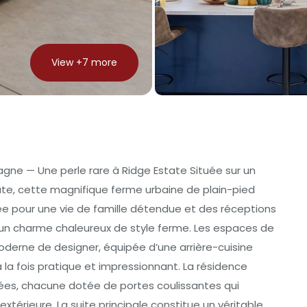
View +
7
more
gne — Une perle rare à Ridge Estate Située sur un
tate, cette magnifique ferme urbaine de plain-pied
e pour une vie de famille détendue et des réceptions
à un charme chaleureux de style ferme. Les espaces de
derne de designer, équipée d’une arrière-cuisine
 la fois pratique et impressionnant. La résidence
, chacune dotée de portes coulissantes qui
extérieure. La suite principale constitue un véritable