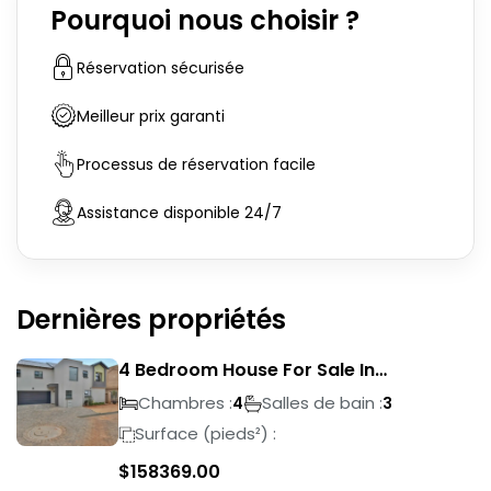
Pourquoi nous choisir ?
Réservation sécurisée
Meilleur prix garanti
Processus de réservation facile
Assistance disponible 24/7
Dernières propriétés
4 Bedroom House For Sale In
Magalieskruin
Chambres :
Salles de bain :
4
3
Surface (pieds²) :
$
158369.00