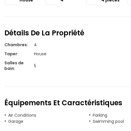
House
4
4
pièces
Détails De La Propriété
Chambres
:
4
Taper
:
House
Salles de
5
bain
:
Équipements Et Caractéristiques
Air Conditions
Parking
Garage
Swimming pool