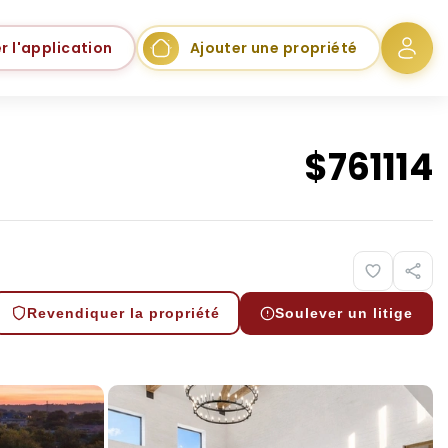
r l'application
Ajouter une propriété
$
761114
Revendiquer la propriété
Soulever un litige