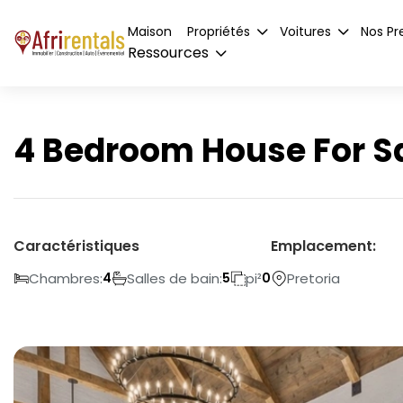
Maison
Propriétés
Voitures
Nos Pr
Ressources
4 Bedroom House For Sa
Caractéristiques
Emplacement:
Chambres:
Salles de bain:
pi²
Pretoria
4
5
0