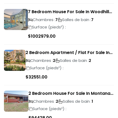
7 Bedroom House For Sale In Woodhill
Golf Estate
Chambres :
Salles de bain :
7
7
Surface (pieds²) :
$
1002979.00
2 Bedroom Apartment / Flat For Sale In
Pretoria Central
Chambres :
Salles de bain :
2
2
Surface (pieds²) :
$
32551.00
2 Bedroom House For Sale In Montana
Park
Chambres :
Salles de bain :
2
1
Surface (pieds²) :
$
94428.00