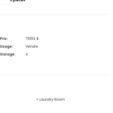
5
pièces
Prix
:
761114 $
Usage
:
Vendre
Garage
:
4
Laundry Room