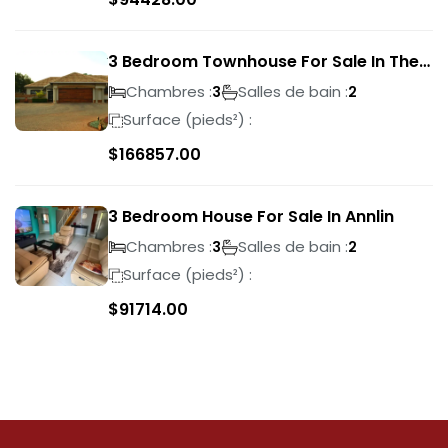
3 Bedroom Townhouse For Sale In The
Wilds
Chambres :
Salles de bain :
3
2
Surface (pieds²) :
$
166857.00
3 Bedroom House For Sale In Annlin
Chambres :
Salles de bain :
3
2
Surface (pieds²) :
$
91714.00