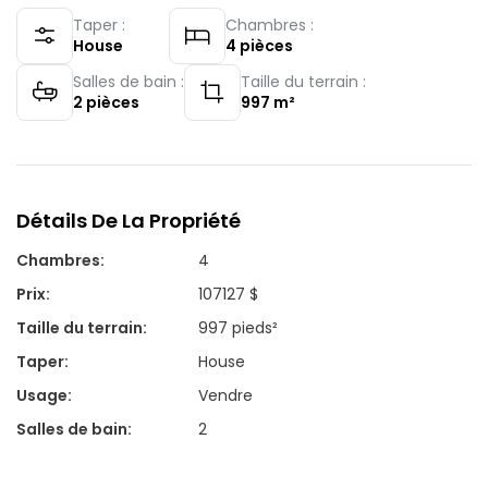
Taper :
Chambres :
House
4
pièces
Salles de bain :
Taille du terrain :
2
pièces
997
m²
Détails De La Propriété
Chambres
:
4
Prix
:
107127 $
Taille du terrain
:
997 pieds²
Taper
:
House
Usage
:
Vendre
Salles de bain
:
2