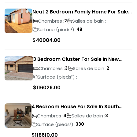
Neat 2 Bedroom Family Home For Sale
In Sky City
Chambres :
Salles de bain :
2
Surface (pieds²) :
49
$
40004.00
3 Bedroom Cluster For Sale In New
Market Park
Chambres :
Salles de bain :
3
2
Surface (pieds²) :
$
116026.00
4 Bedroom House For Sale In South
Crest
Chambres :
Salles de bain :
4
3
Surface (pieds²) :
330
$
118610.00