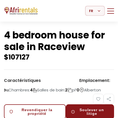
Select Language
4 bedroom house for
sale in Raceview
$
107127
Caractéristiques
Emplacement:
Chambres:
Salles de bain:
pi²
Alberton
4
2
0
Revendiquer la
Soulever un
propriété
litige