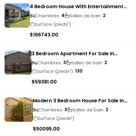
4 Bedroom House With Entertainment
Area In Randhart
Chambres :
Salles de bain :
4
2
Surface (pieds²) :
$
166743.00
3 Bedroom Apartment For Sale In
Verwoerdpark
Chambres :
Salles de bain :
3
2
Surface (pieds²) :
130
$
59381.00
Modern 3 Bedroom House For Sale In
Albertsdal
Chambres :
Salles de bain :
3
2
Surface (pieds²) :
$
50095.00