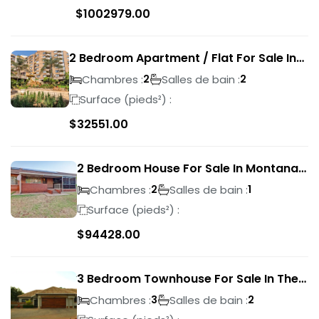
$
1002979.00
2 Bedroom Apartment / Flat For Sale In
Pretoria Central
Chambres :
Salles de bain :
2
2
Surface (pieds²) :
$
32551.00
2 Bedroom House For Sale In Montana
Park
Chambres :
Salles de bain :
2
1
Surface (pieds²) :
$
94428.00
3 Bedroom Townhouse For Sale In The
Wilds
Chambres :
Salles de bain :
3
2