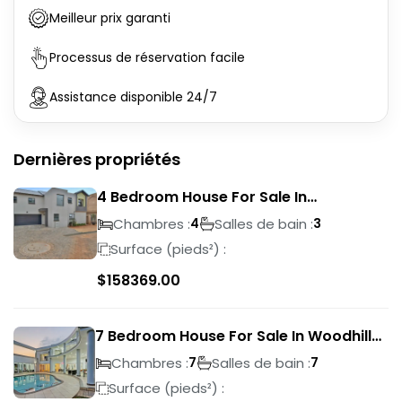
Meilleur prix garanti
Processus de réservation facile
Assistance disponible 24/7
Dernières propriétés
4 Bedroom House For Sale In
Magalieskruin
Chambres :
Salles de bain :
4
3
Surface (pieds²) :
$
158369.00
7 Bedroom House For Sale In Woodhill
Golf Estate
Chambres :
Salles de bain :
7
7
Surface (pieds²) :