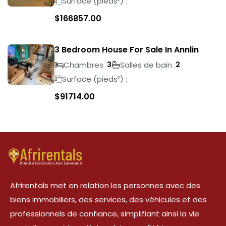
Surface (pieds²) :
$
166857.00
3 Bedroom House For Sale In Annlin
Chambres :
Salles de bain :
3
2
Surface (pieds²) :
$
91714.00
Afrirentals met en relation les personnes avec des
biens immobiliers, des services, des véhicules et des
professionnels de confiance, simplifiant ainsi la vie