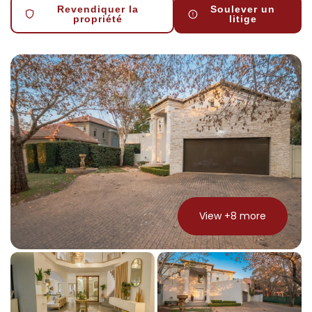
Revendiquer la
Soulever un
propriété
litige
View +
8
more