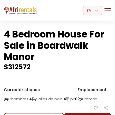
Select Language
4 Bedroom House For
Sale in Boardwalk
Manor
$
312572
Caractéristiques
Emplacement:
Chambres:
Salles de bain:
pi²
Pretoria
4
4
0