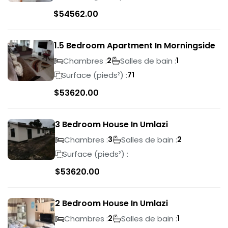
$
54562.00
1.5 Bedroom Apartment In Morningside
Chambres :
Salles de bain :
2
1
Surface (pieds²) :
71
$
53620.00
3 Bedroom House In Umlazi
Chambres :
Salles de bain :
3
2
Surface (pieds²) :
$
53620.00
2 Bedroom House In Umlazi
Chambres :
Salles de bain :
2
1