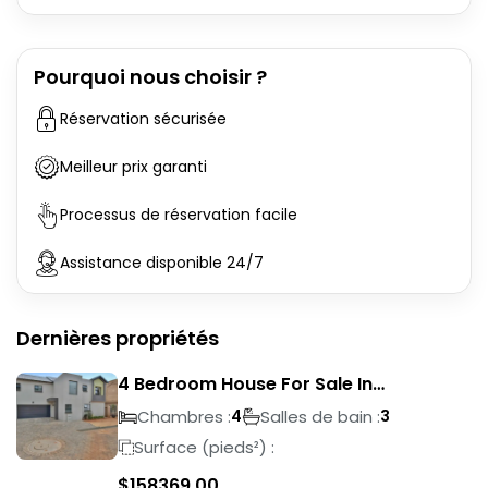
Pourquoi nous choisir ?
Réservation sécurisée
Meilleur prix garanti
Processus de réservation facile
Assistance disponible 24/7
Dernières propriétés
4 Bedroom House For Sale In
Magalieskruin
Chambres :
Salles de bain :
4
3
Surface (pieds²) :
$
158369.00