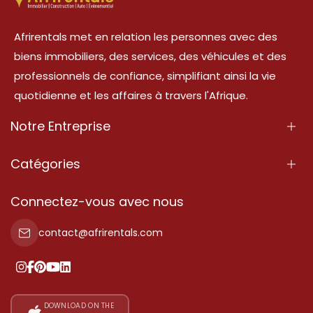
Afrirentals met en relation les personnes avec des
biens immobiliers, des services, des véhicules et des
professionnels de confiance, simplifiant ainsi la vie
quotidienne et les affaires à travers l'Afrique.
Notre Entreprise
À Propos
Catégories
Nos Services
Propriété
Connectez-vous avec nous
Contactez-Nous
Propriété à vendre
contact@afrirentals.com
Conditions d'Utilisation
Propriété à louer
Politique de Confidentialité
Ajoutez votre témoignage
Nos tarifs
DOWNLOAD ON THE