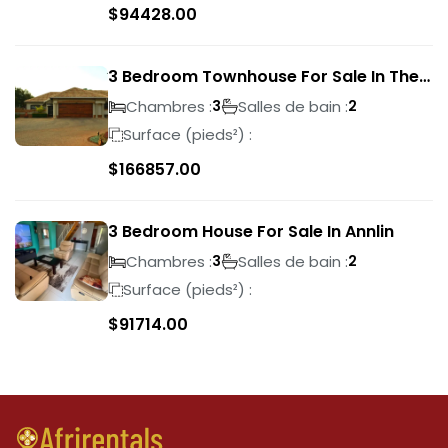
$
94428.00
3 Bedroom Townhouse For Sale In The
Wilds
Chambres :
Salles de bain :
3
2
Surface (pieds²) :
$
166857.00
3 Bedroom House For Sale In Annlin
Chambres :
Salles de bain :
3
2
Surface (pieds²) :
$
91714.00