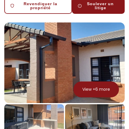
Revendiquer la
Soulever un
propriété
litige
View +
6
more