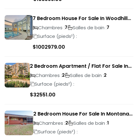
7 Bedroom House For Sale In Woodhill
Golf Estate
Chambres :
Salles de bain :
7
7
Surface (pieds²) :
$
1002979.00
2 Bedroom Apartment / Flat For Sale In
Pretoria Central
Chambres :
Salles de bain :
2
2
Surface (pieds²) :
$
32551.00
2 Bedroom House For Sale In Montana
Park
Chambres :
Salles de bain :
2
1
Surface (pieds²) :