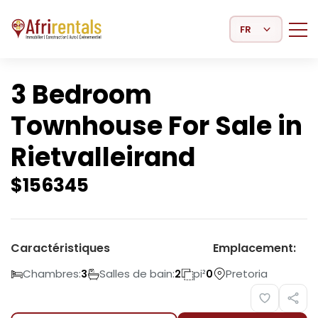
Select Language
3 Bedroom
Townhouse For Sale in
Rietvalleirand
$
156345
Caractéristiques
Emplacement:
Chambres:
Salles de bain:
pi²
Pretoria
3
2
0