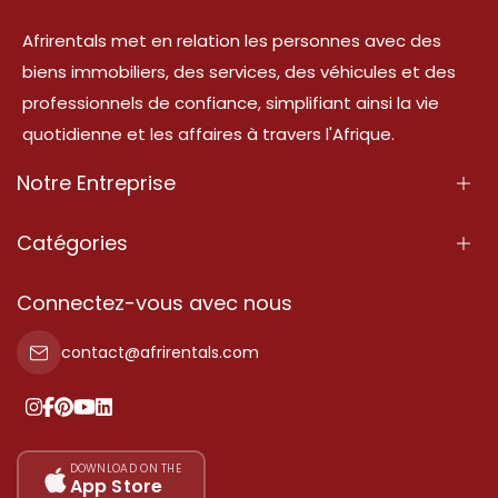
Afrirentals met en relation les personnes avec des
biens immobiliers, des services, des véhicules et des
professionnels de confiance, simplifiant ainsi la vie
quotidienne et les affaires à travers l'Afrique.
Notre Entreprise
À Propos
Catégories
Nos Services
Propriété
Connectez-vous avec nous
Contactez-Nous
Propriété à vendre
contact@afrirentals.com
Conditions d'Utilisation
Propriété à louer
Politique de Confidentialité
Ajoutez votre témoignage
Nos tarifs
DOWNLOAD ON THE
App Store
Plan du site