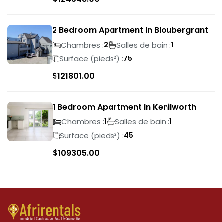
2 Bedroom Apartment In Bloubergrant
Chambres :
Salles de bain :
2
1
Surface (pieds²) :
75
$
121801.00
1 Bedroom Apartment In Kenilworth
Chambres :
Salles de bain :
1
1
Surface (pieds²) :
45
$
109305.00