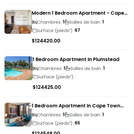
Modern 1 Bedroom Apartment - Cape
Town
Chambres :
Salles de bain :
1
1
Surface (pieds²) :
67
$
124420.00
1 Bedroom Apartment In Plumstead
Chambres :
Salles de bain :
1
1
Surface (pieds²) :
$
124425.00
1 Bedroom Apartment In Cape Town
City Centre
Chambres :
Salles de bain :
1
1
Surface (pieds²) :
65
$
124548.00