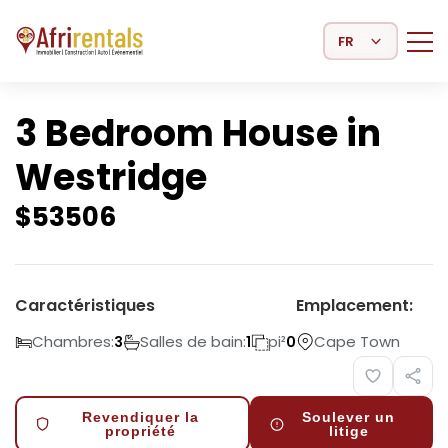
Select Language
3 Bedroom House in
Westridge
$
53506
Caractéristiques
Emplacement:
Chambres:
Salles de bain:
pi²
Cape Town
3
1
0
Revendiquer la
Soulever un
propriété
litige