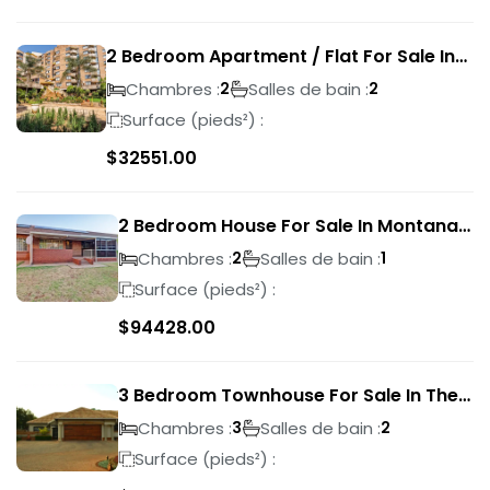
2 Bedroom Apartment / Flat For Sale In
Pretoria Central
Chambres :
Salles de bain :
2
2
Surface (pieds²) :
$
32551.00
2 Bedroom House For Sale In Montana
Park
Chambres :
Salles de bain :
2
1
Surface (pieds²) :
$
94428.00
3 Bedroom Townhouse For Sale In The
Wilds
Chambres :
Salles de bain :
3
2
Surface (pieds²) :