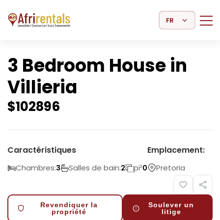
Select Language
3 Bedroom House in
Villieria
$
102896
Caractéristiques
Emplacement:
Chambres:
Salles de bain:
pi²
Pretoria
3
2
0
Revendiquer la
Soulever un
propriété
litige