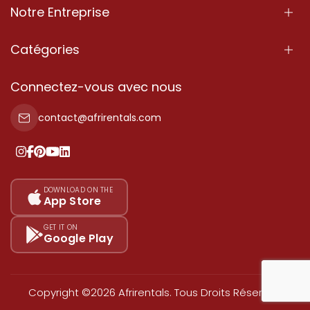
Notre Entreprise
À Propos
Catégories
Nos Services
Propriété
Connectez-vous avec nous
Contactez-Nous
Propriété à vendre
contact@afrirentals.com
Conditions d'Utilisation
Propriété à louer
Politique de Confidentialité
Ajoutez votre témoignage
Nos tarifs
DOWNLOAD ON THE
App Store
Plan du site
GET IT ON
Google Play
Copyright ©2026 Afrirentals. Tous Droits Réservés.