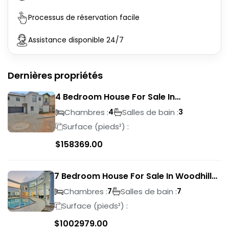
Processus de réservation facile
Assistance disponible 24/7
Dernières propriétés
4 Bedroom House For Sale In
Magalieskruin
Chambres :
Salles de bain :
4
3
Surface (pieds²) :
$
158369.00
7 Bedroom House For Sale In Woodhill
Golf Estate
Chambres :
Salles de bain :
7
7
Surface (pieds²) :
$
1002979.00