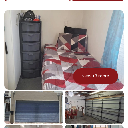
View +
3
more