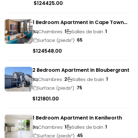
$
124425.00
1 Bedroom Apartment In Cape Town
City Centre
Chambres :
Salles de bain :
1
1
Surface (pieds²) :
65
$
124548.00
2 Bedroom Apartment In Bloubergrant
Chambres :
Salles de bain :
2
1
Surface (pieds²) :
75
$
121801.00
1 Bedroom Apartment In Kenilworth
Chambres :
Salles de bain :
1
1
Surface (pieds²) :
45