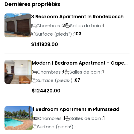
Dernières propriétés
3 Bedroom Apartment In Rondebosch
Chambres :
Salles de bain :
3
1
Surface (pieds²) :
103
$
141928.00
Modern 1 Bedroom Apartment - Cape
Town
Chambres :
Salles de bain :
1
1
Surface (pieds²) :
67
$
124420.00
1 Bedroom Apartment In Plumstead
Chambres :
Salles de bain :
1
1
Surface (pieds²) :