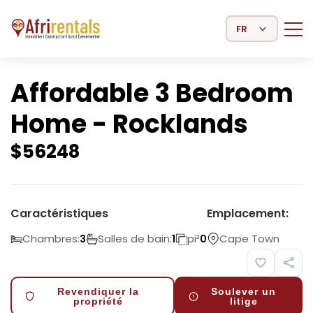
Select Language
Affordable 3 Bedroom
Home - Rocklands
$
56248
Caractéristiques
Emplacement:
Chambres:
Salles de bain:
pi²
Cape Town
3
1
0
Revendiquer la
Soulever un
propriété
litige