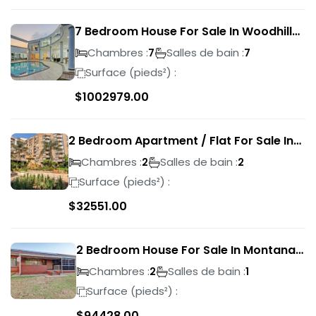
7 Bedroom House For Sale In Woodhill
Golf Estate
Chambres :
Salles de bain :
7
7
Surface (pieds²) :
$
1002979.00
2 Bedroom Apartment / Flat For Sale In
Pretoria Central
Chambres :
Salles de bain :
2
2
Surface (pieds²) :
$
32551.00
2 Bedroom House For Sale In Montana
Park
Chambres :
Salles de bain :
2
1
Surface (pieds²) :
$
94428.00