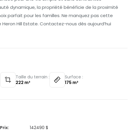
é dynamique, la propriété bénéficie de la proximité
ix parfait pour les familles. Ne manquez pas cette
e Heron Hill Estate. Contactez-nous dès aujourd’hui
:
Taille du terrain :
Surface :
222
m²
175
m²
Prix
:
142490 $