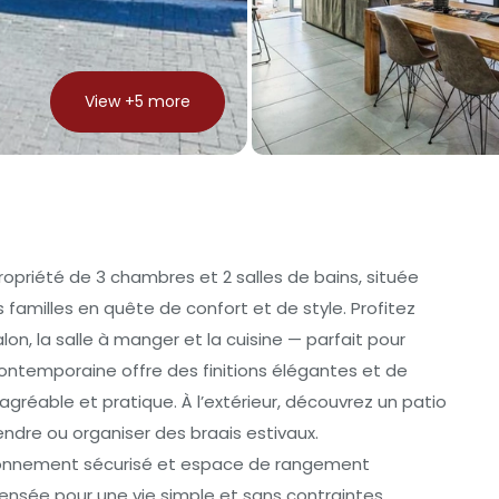
View +
5
more
opriété de 3 chambres et 2 salles de bains, située
s familles en quête de confort et de style. Profitez
on, la salle à manger et la cuisine — parfait pour
contemporaine offre des finitions élégantes et de
réable et pratique. À l’extérieur, découvrez un patio
endre ou organiser des braais estivaux.
tionnement sécurisé et espace de rangement
nsée pour une vie simple et sans contraintes