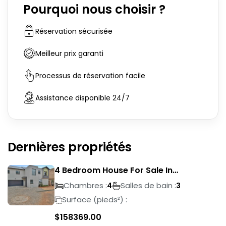
Pourquoi nous choisir ?
Réservation sécurisée
Meilleur prix garanti
Processus de réservation facile
Assistance disponible 24/7
Dernières propriétés
4 Bedroom House For Sale In
Magalieskruin
Chambres :
Salles de bain :
4
3
Surface (pieds²) :
$
158369.00