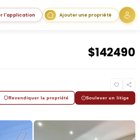
r l'application
Ajouter une propriété
$
142490
Revendiquer la propriété
Soulever un litige