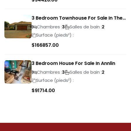
3 Bedroom Townhouse For Sale In The
Wilds
Chambres :
Salles de bain :
3
2
Surface (pieds²) :
$
166857.00
3 Bedroom House For Sale In Annlin
Chambres :
Salles de bain :
3
2
Surface (pieds²) :
$
91714.00