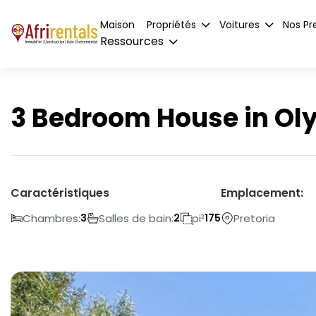
Maison
Propriétés
Voitures
Nos Pr
Ressources
3 Bedroom House in O
Caractéristiques
Emplacement:
Chambres:
Salles de bain:
pi²
Pretoria
3
2
175