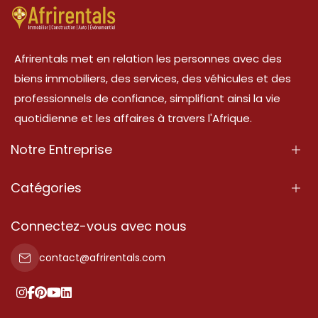
Afrirentals met en relation les personnes avec des
biens immobiliers, des services, des véhicules et des
professionnels de confiance, simplifiant ainsi la vie
quotidienne et les affaires à travers l'Afrique.
Notre Entreprise
À Propos
Catégories
Nos Services
Propriété
Connectez-vous avec nous
Contactez-Nous
Propriété à vendre
contact@afrirentals.com
Conditions d'Utilisation
Propriété à louer
Politique de Confidentialité
Ajoutez votre témoignage