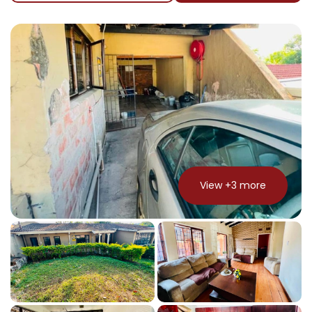
View +
3
more