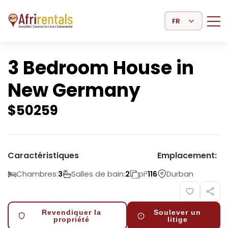
Select Language
3 Bedroom House in
New Germany
$
50259
Caractéristiques
Emplacement:
Chambres:
Salles de bain:
pi²
Durban
3
2
116
Revendiquer la
Soulever un
propriété
litige