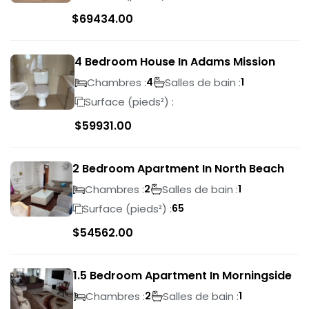
$
69434.00
4 Bedroom House In Adams Mission
Chambres :
Salles de bain :
4
1
Surface (pieds²) :
$
59931.00
2 Bedroom Apartment In North Beach
Chambres :
Salles de bain :
2
1
Surface (pieds²) :
65
$
54562.00
1.5 Bedroom Apartment In Morningside
Chambres :
Salles de bain :
2
1