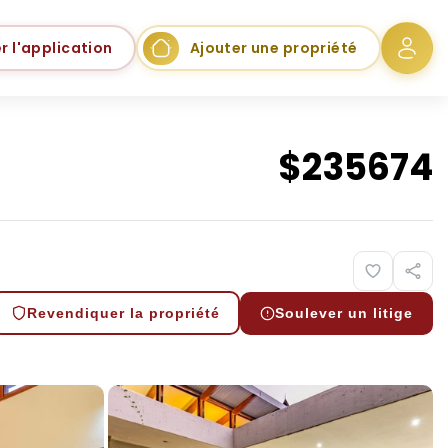
r l'application
Ajouter une propriété
$
235674
Revendiquer la propriété
Soulever un litige