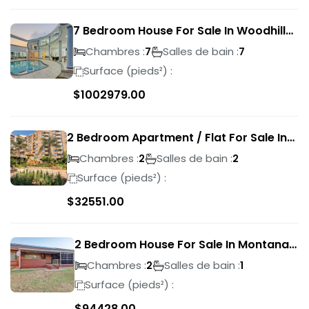
7 Bedroom House For Sale In Woodhill
Golf Estate
Chambres :
Salles de bain :
7
7
Surface (pieds²) :
$
1002979.00
2 Bedroom Apartment / Flat For Sale In
Pretoria Central
Chambres :
Salles de bain :
2
2
Surface (pieds²) :
$
32551.00
2 Bedroom House For Sale In Montana
Park
Chambres :
Salles de bain :
2
1
Surface (pieds²) :
$
94428.00