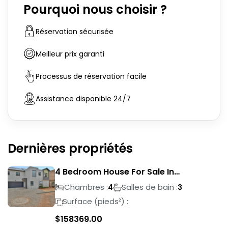
Pourquoi nous choisir ?
Réservation sécurisée
Meilleur prix garanti
Processus de réservation facile
Assistance disponible 24/7
Dernières propriétés
4 Bedroom House For Sale In
Magalieskruin
Chambres :
Salles de bain :
4
3
Surface (pieds²) :
$
158369.00