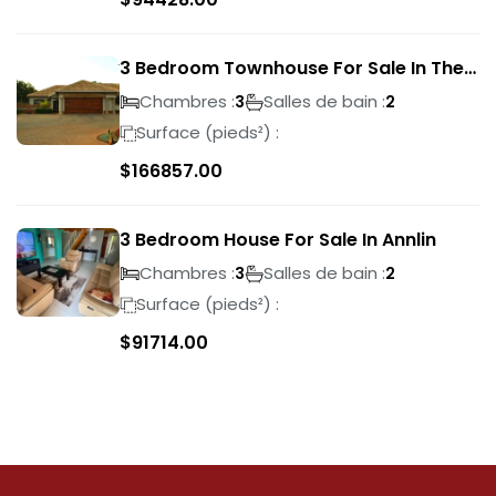
3 Bedroom Townhouse For Sale In The
Wilds
Chambres :
Salles de bain :
3
2
Surface (pieds²) :
$
166857.00
3 Bedroom House For Sale In Annlin
Chambres :
Salles de bain :
3
2
Surface (pieds²) :
$
91714.00