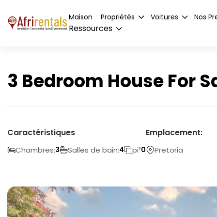
Maison
Propriétés
Voitures
Nos Pr
Ressources
3 Bedroom House For Sa
Caractéristiques
Emplacement:
Chambres:
Salles de bain:
pi²
Pretoria
3
4
0