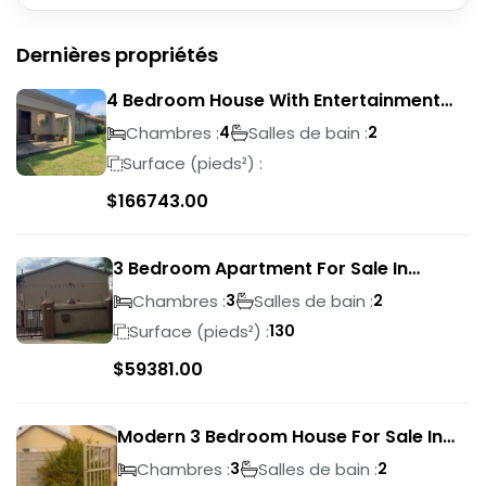
Dernières propriétés
4 Bedroom House With Entertainment
Area In Randhart
Chambres :
Salles de bain :
4
2
Surface (pieds²) :
$
166743.00
3 Bedroom Apartment For Sale In
Verwoerdpark
Chambres :
Salles de bain :
3
2
Surface (pieds²) :
130
$
59381.00
Modern 3 Bedroom House For Sale In
Albertsdal
Chambres :
Salles de bain :
3
2