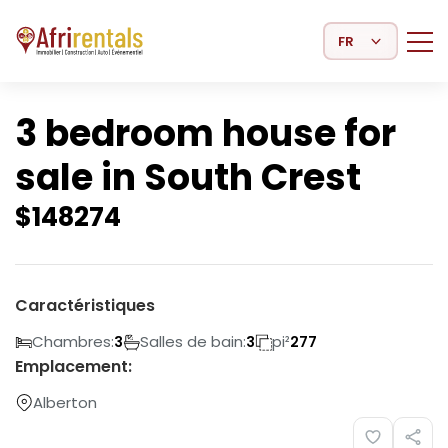
Select Language
3 bedroom house for
sale in South Crest
$
148274
Caractéristiques
Chambres:
Salles de bain:
pi²
3
3
277
Emplacement:
Alberton