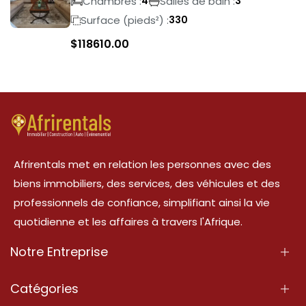
Chambres :
Salles de bain :
4
3
Surface (pieds²) :
330
$
118610.00
Afrirentals met en relation les personnes avec des
biens immobiliers, des services, des véhicules et des
professionnels de confiance, simplifiant ainsi la vie
quotidienne et les affaires à travers l'Afrique.
Notre Entreprise
À Propos
Catégories