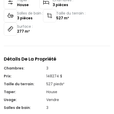
House
3
pièces
Salles de bain :
Taille du terrain :
3
pièces
527
m²
Surface :
277
m²
Détails De La Propriété
Chambres
:
3
Prix
:
148274 $
Taille du terrain
:
527 pieds²
Taper
:
House
Usage
:
Vendre
Salles de bain
:
3