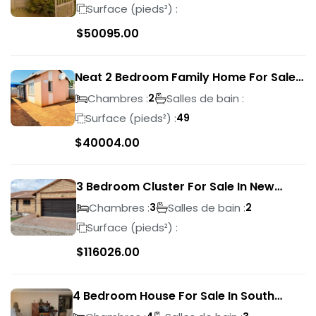
Surface (pieds²) :
$
50095.00
Neat 2 Bedroom Family Home For Sale
In Sky City
Chambres :
Salles de bain :
2
Surface (pieds²) :
49
$
40004.00
3 Bedroom Cluster For Sale In New
Market Park
Chambres :
Salles de bain :
3
2
Surface (pieds²) :
$
116026.00
4 Bedroom House For Sale In South
Crest