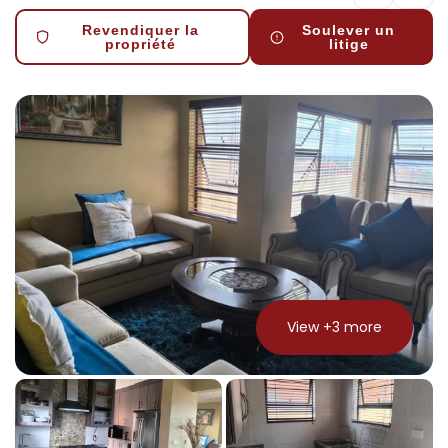
Revendiquer la
Soulever un
propriété
litige
View +
3
more