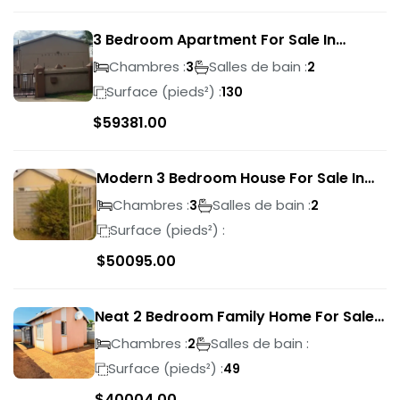
3 Bedroom Apartment For Sale In
Verwoerdpark
Chambres :
Salles de bain :
3
2
Surface (pieds²) :
130
$
59381.00
Modern 3 Bedroom House For Sale In
Albertsdal
Chambres :
Salles de bain :
3
2
Surface (pieds²) :
$
50095.00
Neat 2 Bedroom Family Home For Sale
In Sky City
Chambres :
Salles de bain :
2
Surface (pieds²) :
49
$
40004.00