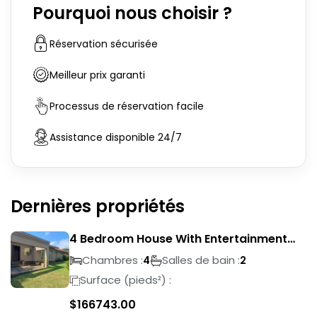
Pourquoi nous choisir ?
Réservation sécurisée
Meilleur prix garanti
Processus de réservation facile
Assistance disponible 24/7
Dernières propriétés
4 Bedroom House With Entertainment
Area In Randhart
Chambres :
Salles de bain :
4
2
Surface (pieds²) :
$
166743.00