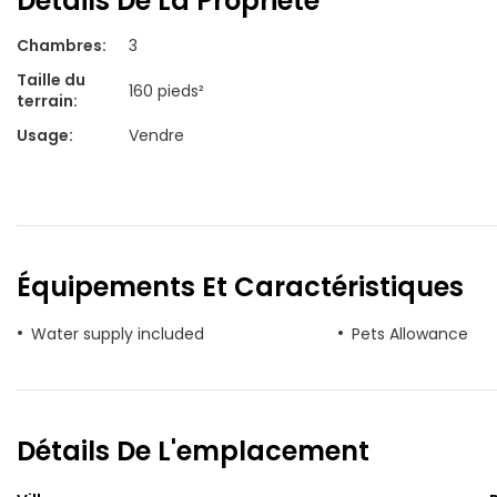
Détails De La Propriété
Chambres
:
3
Taille du
160 pieds²
terrain
:
Usage
:
Vendre
Équipements Et Caractéristiques
Water supply included
Pets Allowance
Détails De L'emplacement