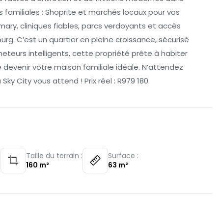
 familiales : Shoprite et marchés locaux pour vos
ary, cliniques fiables, parcs verdoyants et accès
rg. C’est un quartier en pleine croissance, sécurisé
heteurs intelligents, cette propriété prête à habiter
de devenir votre maison familiale idéale. N’attendez
ky City vous attend ! Prix réel : R979 180.
:
Taille du terrain :
Surface :
160
m²
63
m²