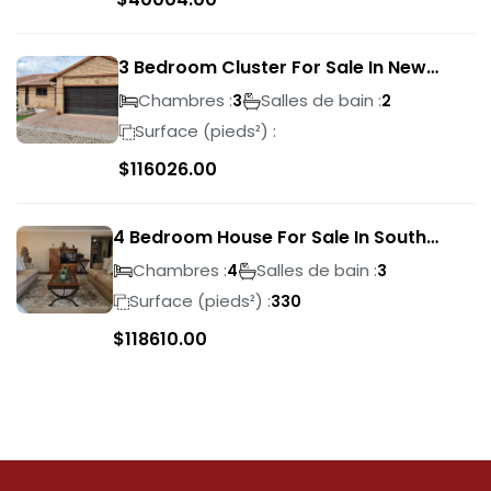
3 Bedroom Cluster For Sale In New
Market Park
Chambres :
Salles de bain :
3
2
Surface (pieds²) :
$
116026.00
4 Bedroom House For Sale In South
Crest
Chambres :
Salles de bain :
4
3
Surface (pieds²) :
330
$
118610.00