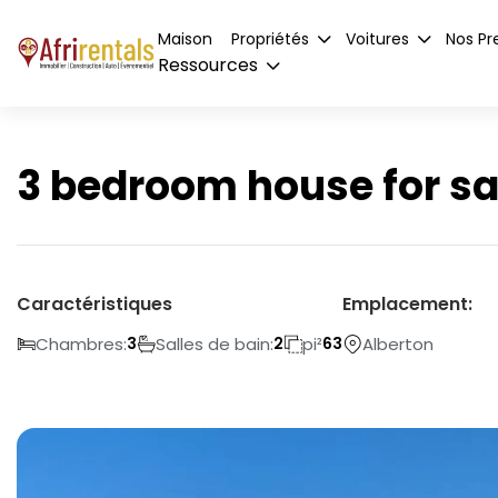
Maison
Propriétés
Voitures
Nos Pr
Ressources
3 bedroom house for sal
Caractéristiques
Emplacement:
Chambres:
Salles de bain:
pi²
Alberton
3
2
63