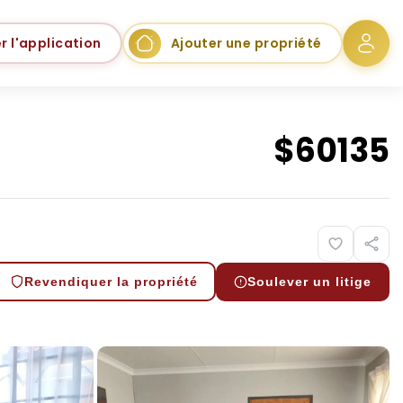
r l'application
Ajouter une propriété
$
60135
Revendiquer la propriété
Soulever un litige