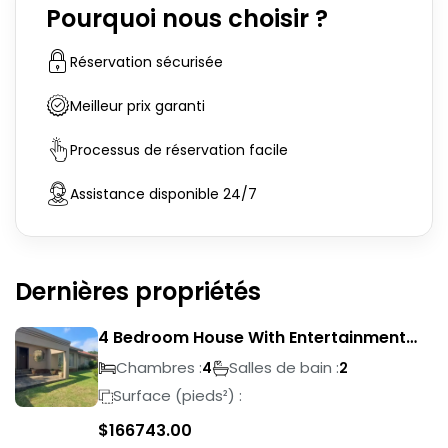
Pourquoi nous choisir ?
Réservation sécurisée
Meilleur prix garanti
Processus de réservation facile
Assistance disponible 24/7
Dernières propriétés
4 Bedroom House With Entertainment
Area In Randhart
Chambres :
Salles de bain :
4
2
Surface (pieds²) :
$
166743.00