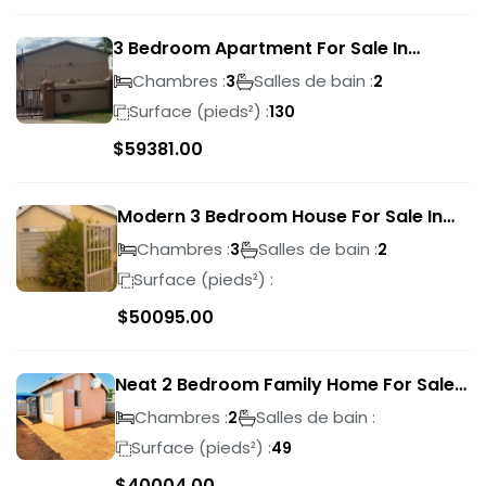
3 Bedroom Apartment For Sale In
Verwoerdpark
Chambres :
Salles de bain :
3
2
Surface (pieds²) :
130
$
59381.00
Modern 3 Bedroom House For Sale In
Albertsdal
Chambres :
Salles de bain :
3
2
Surface (pieds²) :
$
50095.00
Neat 2 Bedroom Family Home For Sale
In Sky City
Chambres :
Salles de bain :
2
Surface (pieds²) :
49
$
40004.00