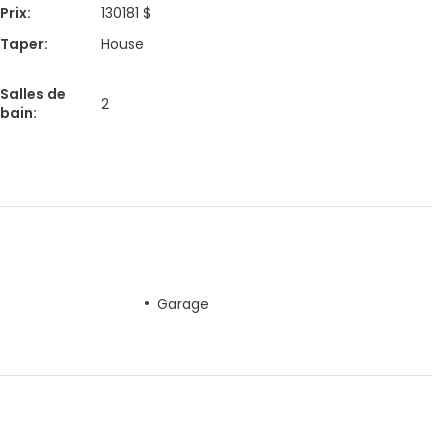
Prix
:
130181 $
Taper
:
House
Salles de
2
bain
:
Garage