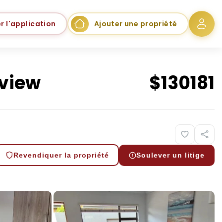
r l'application
Ajouter une propriété
eview
$
130181
Revendiquer la propriété
Soulever un litige