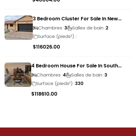
3 Bedroom Cluster For Sale In New
Market Park
Chambres :
Salles de bain :
3
2
Surface (pieds²) :
$
116026.00
4 Bedroom House For Sale In South
Crest
Chambres :
Salles de bain :
4
3
Surface (pieds²) :
330
$
118610.00