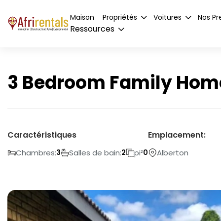
Maison
Propriétés
Voitures
Nos Pr
Ressources
3 Bedroom Family Home 
Caractéristiques
Emplacement:
Chambres:
Salles de bain:
pi²
Alberton
3
2
0