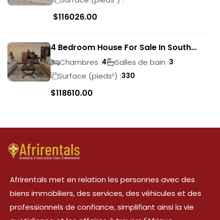
$
116026.00
4 Bedroom House For Sale In South
Crest
Chambres :
Salles de bain :
4
3
Surface (pieds²) :
330
$
118610.00
Afrirentals met en relation les personnes avec des
biens immobiliers, des services, des véhicules et des
professionnels de confiance, simplifiant ainsi la vie