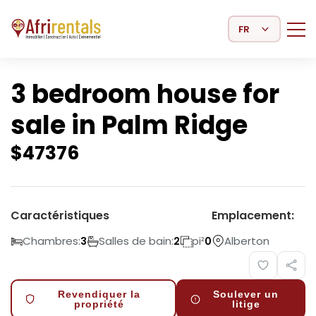
Select Language
3 bedroom house for
sale in Palm Ridge
$
47376
Caractéristiques
Emplacement:
Chambres:
Salles de bain:
pi²
Alberton
3
2
0
Revendiquer la
Soulever un
propriété
litige