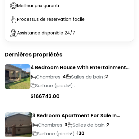
Meilleur prix garanti
Processus de réservation facile
Assistance disponible 24/7
Dernières propriétés
4 Bedroom House With Entertainment
Area In Randhart
Chambres :
Salles de bain :
4
2
Surface (pieds²) :
$
166743.00
3 Bedroom Apartment For Sale In
Verwoerdpark
Chambres :
Salles de bain :
3
2
Surface (pieds²) :
130