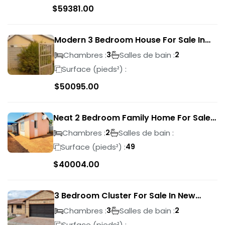
$
59381.00
Modern 3 Bedroom House For Sale In
Albertsdal
Chambres :
Salles de bain :
3
2
Surface (pieds²) :
$
50095.00
Neat 2 Bedroom Family Home For Sale
In Sky City
Chambres :
Salles de bain :
2
Surface (pieds²) :
49
$
40004.00
3 Bedroom Cluster For Sale In New
Market Park
Chambres :
Salles de bain :
3
2
Surface (pieds²) :