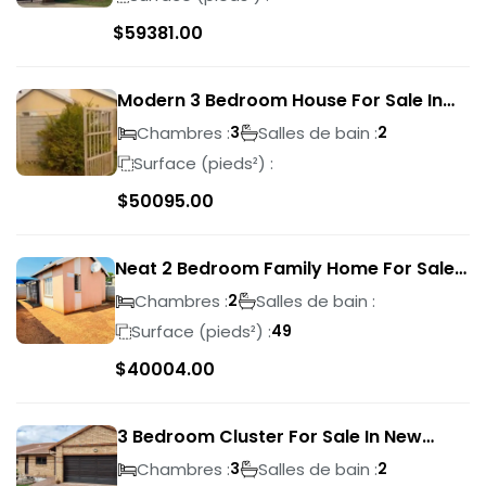
$
59381.00
Modern 3 Bedroom House For Sale In
Albertsdal
Chambres :
Salles de bain :
3
2
Surface (pieds²) :
$
50095.00
Neat 2 Bedroom Family Home For Sale
In Sky City
Chambres :
Salles de bain :
2
Surface (pieds²) :
49
$
40004.00
3 Bedroom Cluster For Sale In New
Market Park
Chambres :
Salles de bain :
3
2