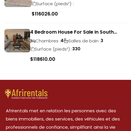
Surface (pieds²) :
$
116026.00
4 Bedroom House For Sale In South
Crest
Chambres :
Salles de bain :
4
3
Surface (pieds²) :
330
$
118610.00
Afrirentals met en relation les personnes avec des
biens immobiliers, des services, des véhicules et des
professionnels de confiance, simplifiant ainsi la vie