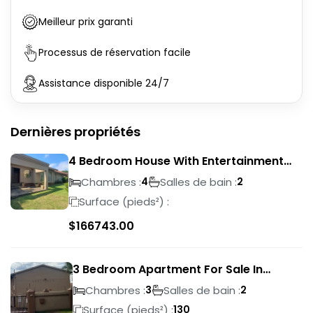
Meilleur prix garanti
Processus de réservation facile
Assistance disponible 24/7
Dernières propriétés
4 Bedroom House With Entertainment
Area In Randhart
Chambres :
Salles de bain :
4
2
Surface (pieds²) :
$
166743.00
3 Bedroom Apartment For Sale In
Verwoerdpark
Chambres :
Salles de bain :
3
2
Surface (pieds²) :
130