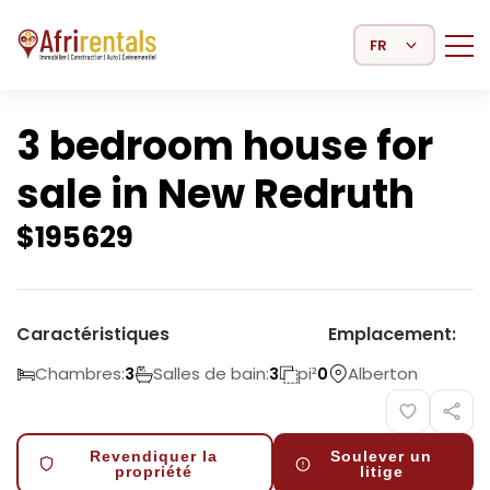
Select Language
3 bedroom house for
sale in New Redruth
$
195629
Caractéristiques
Emplacement:
Chambres:
Salles de bain:
pi²
Alberton
3
3
0
Revendiquer la
Soulever un
propriété
litige