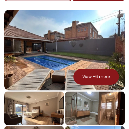
View +
6
more