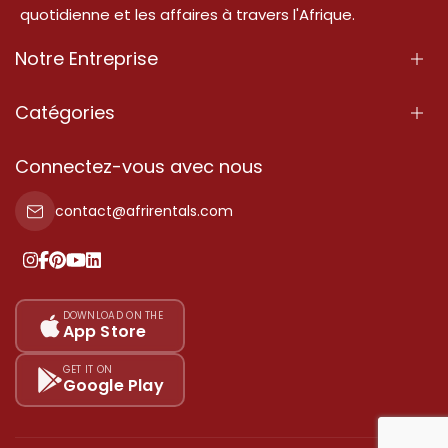
quotidienne et les affaires à travers l'Afrique.
Notre Entreprise
À Propos
Catégories
Nos Services
Propriété
Connectez-vous avec nous
Contactez-Nous
Propriété à vendre
contact@afrirentals.com
Conditions d'Utilisation
Propriété à louer
Politique de Confidentialité
Ajoutez votre témoignage
Nos tarifs
DOWNLOAD ON THE
App Store
Plan du site
GET IT ON
Google Play