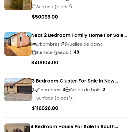
Surface (pieds²) :
$
50095.00
Neat 2 Bedroom Family Home For Sale
In Sky City
Chambres :
Salles de bain :
2
Surface (pieds²) :
49
$
40004.00
3 Bedroom Cluster For Sale In New
Market Park
Chambres :
Salles de bain :
3
2
Surface (pieds²) :
$
116026.00
4 Bedroom House For Sale In South