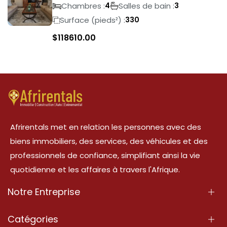
Crest
Chambres :
Salles de bain :
4
3
Surface (pieds²) :
330
$
118610.00
Afrirentals met en relation les personnes avec des
biens immobiliers, des services, des véhicules et des
professionnels de confiance, simplifiant ainsi la vie
quotidienne et les affaires à travers l'Afrique.
Notre Entreprise
À Propos
Catégories