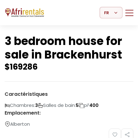
Select Language
3 bedroom house for
sale in Brackenhurst
$
169286
Caractéristiques
Chambres:
Salles de bain:
pi²
3
5
400
Emplacement:
Alberton