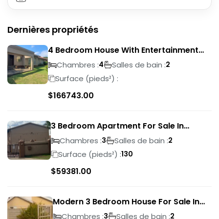
Dernières propriétés
4 Bedroom House With Entertainment
Area In Randhart
Chambres :
Salles de bain :
4
2
Surface (pieds²) :
$
166743.00
3 Bedroom Apartment For Sale In
Verwoerdpark
Chambres :
Salles de bain :
3
2
Surface (pieds²) :
130
$
59381.00
Modern 3 Bedroom House For Sale In
Albertsdal
Chambres :
Salles de bain :
3
2