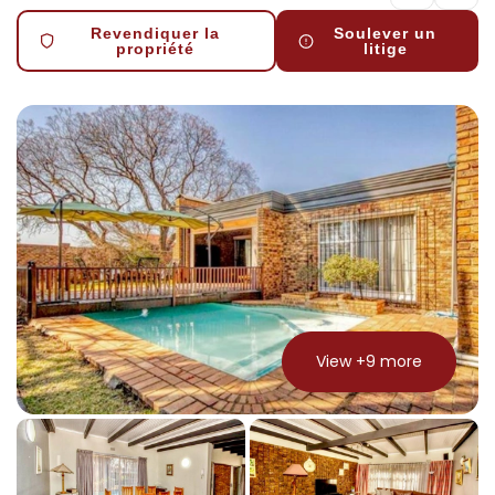
Revendiquer la
Soulever un
propriété
litige
View +
9
more