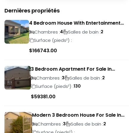
Dernières propriétés
4 Bedroom House With Entertainment
Area In Randhart
Chambres :
Salles de bain :
4
2
Surface (pieds²) :
$
166743.00
3 Bedroom Apartment For Sale In
Verwoerdpark
Chambres :
Salles de bain :
3
2
Surface (pieds²) :
130
$
59381.00
Modern 3 Bedroom House For Sale In
Albertsdal
Chambres :
Salles de bain :
3
2
Surface (pieds²) :