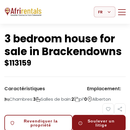
Select Language
3 bedroom house for
sale in Brackendowns
$
113159
Caractéristiques
Emplacement:
Chambres:
Salles de bain:
pi²
Alberton
3
2
0
Revendiquer la
Soulever un
propriété
litige