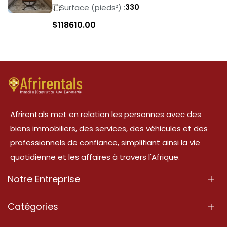
Surface (pieds²) :
330
$
118610.00
Afrirentals met en relation les personnes avec des
biens immobiliers, des services, des véhicules et des
professionnels de confiance, simplifiant ainsi la vie
quotidienne et les affaires à travers l'Afrique.
Notre Entreprise
À Propos
Catégories
Nos Services