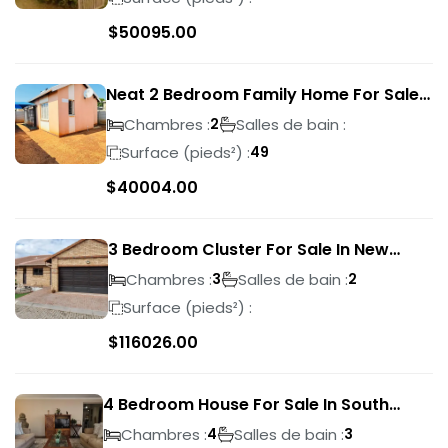
$
50095.00
Neat 2 Bedroom Family Home For Sale
In Sky City
Chambres :
Salles de bain :
2
Surface (pieds²) :
49
$
40004.00
3 Bedroom Cluster For Sale In New
Market Park
Chambres :
Salles de bain :
3
2
Surface (pieds²) :
$
116026.00
4 Bedroom House For Sale In South
Crest
Chambres :
Salles de bain :
4
3