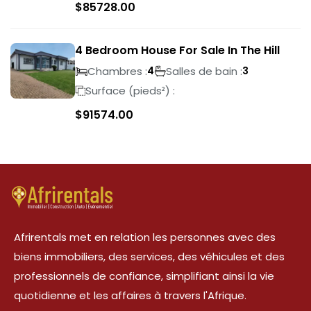
$
85728.00
4 Bedroom House For Sale In The Hill
Chambres :
Salles de bain :
4
3
Surface (pieds²) :
$
91574.00
Afrirentals met en relation les personnes avec des
biens immobiliers, des services, des véhicules et des
professionnels de confiance, simplifiant ainsi la vie
quotidienne et les affaires à travers l'Afrique.