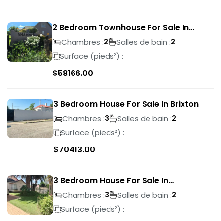
2 Bedroom Townhouse For Sale In
Bassonia Rock
Chambres :
Salles de bain :
2
2
Surface (pieds²) :
$
58166.00
3 Bedroom House For Sale In Brixton
Chambres :
Salles de bain :
3
2
Surface (pieds²) :
$
70413.00
3 Bedroom House For Sale In
Suideroord
Chambres :
Salles de bain :
3
2
Surface (pieds²) :