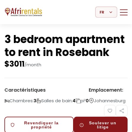
Select Language
3 bedroom apartment
to rent in Rosebank
$
3011
/month
Caractéristiques
Emplacement:
Chambres:
Salles de bain:
pi²
Johannesburg
3
4
0
Revendiquer la
Soulever un
propriété
litige