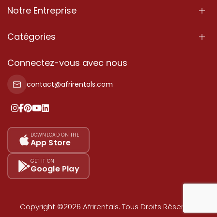
Notre Entreprise
À Propos
Catégories
Nos Services
Propriété
Connectez-vous avec nous
Contactez-Nous
Propriété à vendre
contact@afrirentals.com
Conditions d'Utilisation
Propriété à louer
Politique de Confidentialité
Ajoutez votre témoignage
Nos tarifs
DOWNLOAD ON THE
App Store
Plan du site
GET IT ON
Google Play
Copyright ©2026 Afrirentals. Tous Droits Réservés.