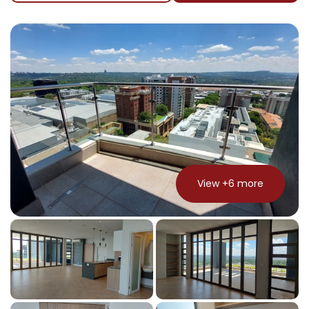
View +
6
more