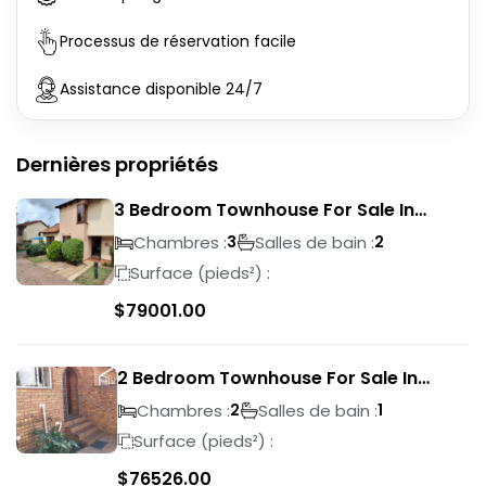
Processus de réservation facile
Assistance disponible 24/7
Dernières propriétés
3 Bedroom Townhouse For Sale In
Liefde En Vrede
Chambres :
Salles de bain :
3
2
Surface (pieds²) :
$
79001.00
2 Bedroom Townhouse For Sale In
Ridgeway
Chambres :
Salles de bain :
2
1
Surface (pieds²) :
$
76526.00