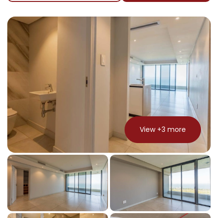
View +
3
more