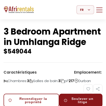
Select Language
3 Bedroom Apartment
in Umhlanga Ridge
$
549044
Caractéristiques
Emplacement:
Chambres:
Salles de bain:
pi²
Durban
3
3
217
Revendiquer la
Soulever un
propriété
litige