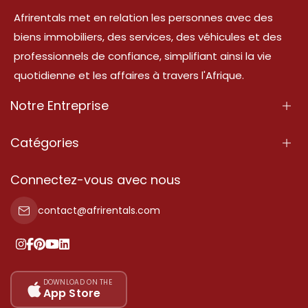
Afrirentals met en relation les personnes avec des
biens immobiliers, des services, des véhicules et des
professionnels de confiance, simplifiant ainsi la vie
quotidienne et les affaires à travers l'Afrique.
Notre Entreprise
À Propos
Catégories
Nos Services
Propriété
Connectez-vous avec nous
Contactez-Nous
Propriété à vendre
contact@afrirentals.com
Conditions d'Utilisation
Propriété à louer
Politique de Confidentialité
Ajoutez votre témoignage
Nos tarifs
DOWNLOAD ON THE
App Store
Plan du site