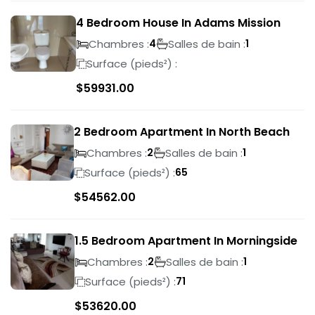
4 Bedroom House In Adams Mission
Chambres :
Salles de bain :
4
1
Surface (pieds²) :
$
59931.00
2 Bedroom Apartment In North Beach
Chambres :
Salles de bain :
2
1
Surface (pieds²) :
65
$
54562.00
1.5 Bedroom Apartment In Morningside
Chambres :
Salles de bain :
2
1
Surface (pieds²) :
71
$
53620.00