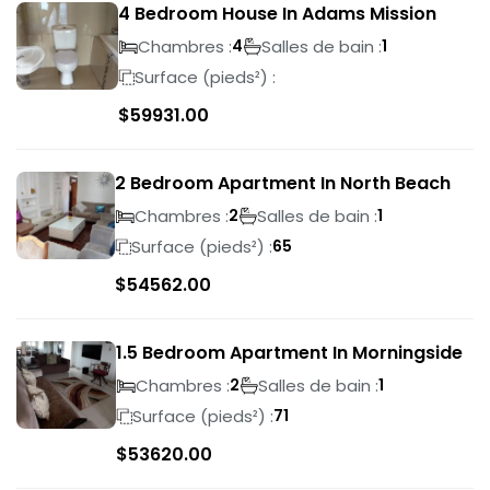
4 Bedroom House In Adams Mission
Chambres :
Salles de bain :
4
1
Surface (pieds²) :
$
59931.00
2 Bedroom Apartment In North Beach
Chambres :
Salles de bain :
2
1
Surface (pieds²) :
65
$
54562.00
1.5 Bedroom Apartment In Morningside
Chambres :
Salles de bain :
2
1
Surface (pieds²) :
71
$
53620.00