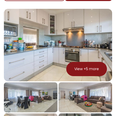
View +
5
more