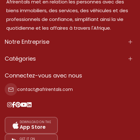
Afrirentals met en relation les personnes avec des
biens immobiliers, des services, des véhicules et des
professionnels de confiance, simplifiant ainsi la vie
quotidienne et les affaires à travers l'Afrique.
Notre Entreprise
À Propos
Catégories
Nos Services
Propriété
Connectez-vous avec nous
Contactez-Nous
Propriété à vendre
contact@afrirentals.com
Conditions d'Utilisation
Propriété à louer
Politique de Confidentialité
Ajoutez votre témoignage
Nos tarifs
DOWNLOAD ON THE
App Store
Plan du site
GET IT ON