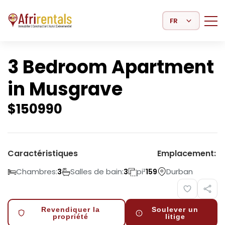
Select Language
3 Bedroom Apartment
in Musgrave
$
150990
Caractéristiques
Emplacement:
Chambres:
Salles de bain:
pi²
Durban
3
3
159
Revendiquer la
Soulever un
propriété
litige