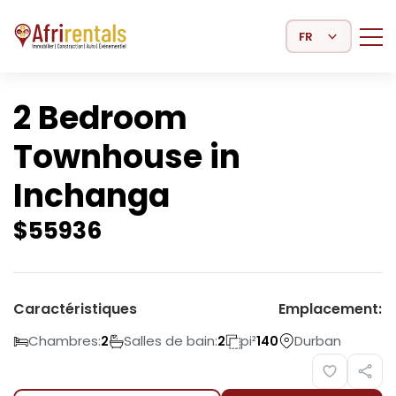
Select Language
2 Bedroom
Townhouse in
Inchanga
$
55936
Caractéristiques
Emplacement:
Chambres:
Salles de bain:
pi²
Durban
2
2
140