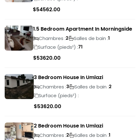
$
54562.00
1.5 Bedroom Apartment In Morningside
Chambres :
Salles de bain :
2
1
Surface (pieds²) :
71
$
53620.00
3 Bedroom House In Umlazi
Chambres :
Salles de bain :
3
2
Surface (pieds²) :
$
53620.00
2 Bedroom House In Umlazi
Chambres :
Salles de bain :
2
1