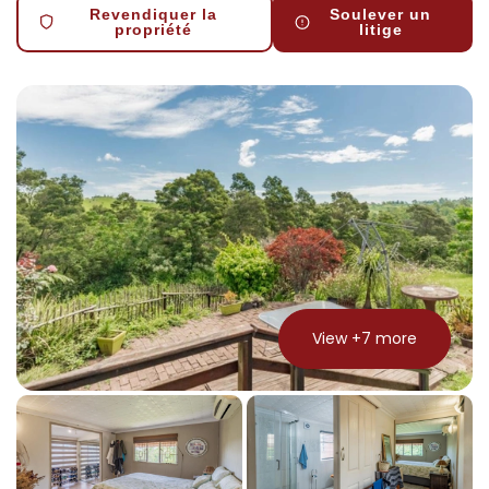
Revendiquer la
Soulever un
propriété
litige
View +
7
more