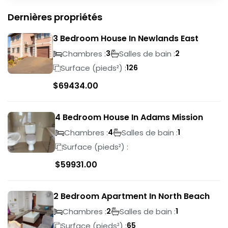
Dernières propriétés
3 Bedroom House In Newlands East
Chambres :
Salles de bain :
3
2
Surface (pieds²) :
126
$
69434.00
4 Bedroom House In Adams Mission
Chambres :
Salles de bain :
4
1
Surface (pieds²) :
$
59931.00
2 Bedroom Apartment In North Beach
Chambres :
Salles de bain :
2
1
Surface (pieds²) :
65