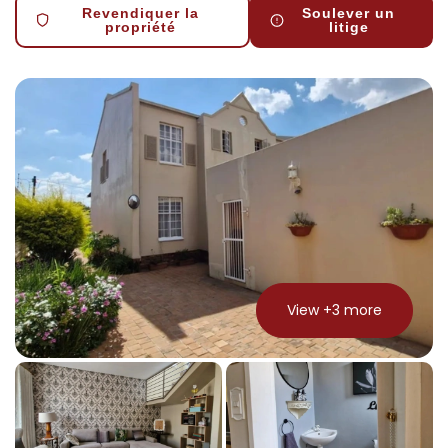
Revendiquer la
Soulever un
propriété
litige
View +
3
more