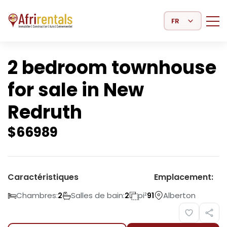
Select Language
2 bedroom townhouse
for sale in New
Redruth
$
66989
Caractéristiques
Emplacement:
Chambres:
Salles de bain:
pi²
Alberton
2
2
91