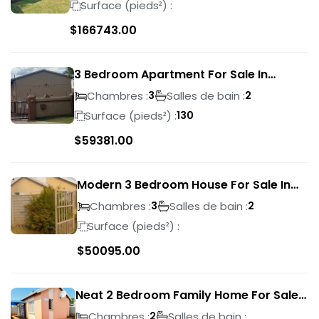
Surface (pieds²) :
$
166743.00
3 Bedroom Apartment For Sale In
Verwoerdpark
Chambres :
Salles de bain :
3
2
Surface (pieds²) :
130
$
59381.00
Modern 3 Bedroom House For Sale In
Albertsdal
Chambres :
Salles de bain :
3
2
Surface (pieds²) :
$
50095.00
Neat 2 Bedroom Family Home For Sale
In Sky City
Chambres :
Salles de bain :
2