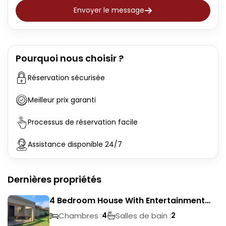
Envoyer le message
Pourquoi nous choisir ?
Réservation sécurisée
Meilleur prix garanti
Processus de réservation facile
Assistance disponible 24/7
Dernières propriétés
4 Bedroom House With Entertainment
Area In Randhart
Chambres :
Salles de bain :
4
2