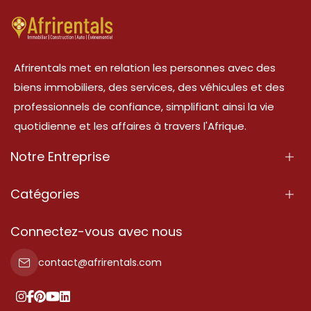
Afrirentals met en relation les personnes avec des
biens immobiliers, des services, des véhicules et des
professionnels de confiance, simplifiant ainsi la vie
quotidienne et les affaires à travers l'Afrique.
Notre Entreprise
À Propos
Catégories
Nos Services
Propriété
Connectez-vous avec nous
Contactez-Nous
Propriété à vendre
contact@afrirentals.com
Conditions d'Utilisation
Propriété à louer
Politique de Confidentialité
Ajoutez votre témoignage