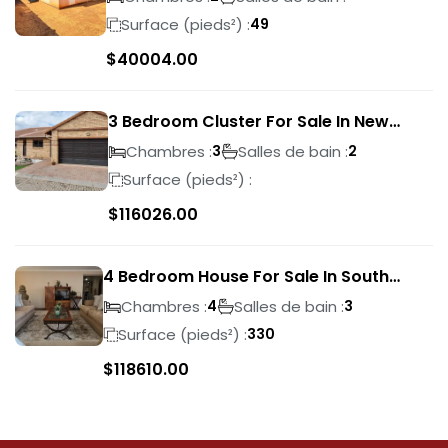
Surface (pieds²) :
49
$
40004.00
3 Bedroom Cluster For Sale In New
Market Park
Chambres :
Salles de bain :
3
2
Surface (pieds²) :
$
116026.00
4 Bedroom House For Sale In South
Crest
Chambres :
Salles de bain :
4
3
Surface (pieds²) :
330
$
118610.00