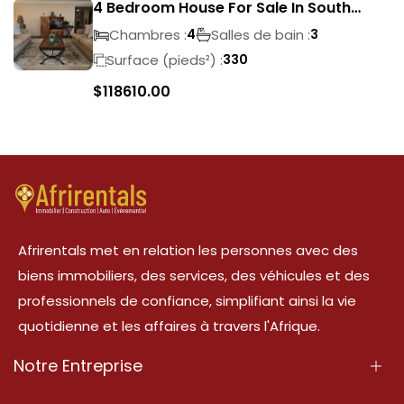
4 Bedroom House For Sale In South
Crest
Chambres :
Salles de bain :
4
3
Surface (pieds²) :
330
$
118610.00
Afrirentals met en relation les personnes avec des
biens immobiliers, des services, des véhicules et des
professionnels de confiance, simplifiant ainsi la vie
quotidienne et les affaires à travers l'Afrique.
Notre Entreprise