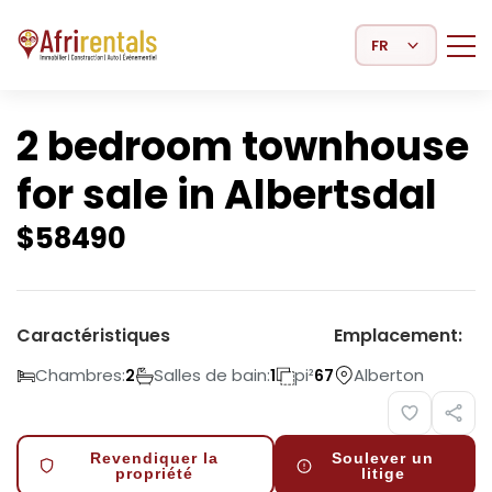
Select Language
2 bedroom townhouse
for sale in Albertsdal
$
58490
Caractéristiques
Emplacement:
Chambres:
Salles de bain:
pi²
Alberton
2
1
67
Revendiquer la
Soulever un
propriété
litige