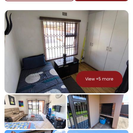
View +
5
more