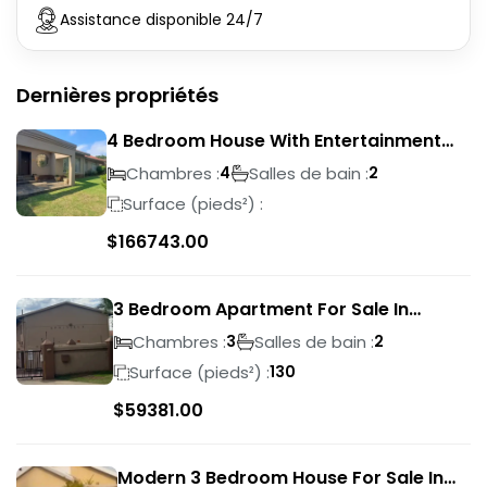
Assistance disponible 24/7
Dernières propriétés
4 Bedroom House With Entertainment
Area In Randhart
Chambres :
Salles de bain :
4
2
Surface (pieds²) :
$
166743.00
3 Bedroom Apartment For Sale In
Verwoerdpark
Chambres :
Salles de bain :
3
2
Surface (pieds²) :
130
$
59381.00
Modern 3 Bedroom House For Sale In