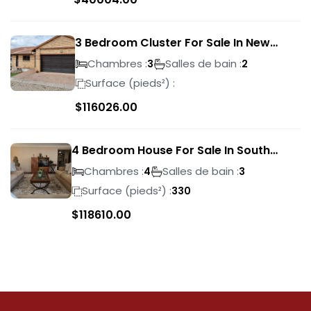
3 Bedroom Cluster For Sale In New
Market Park
Chambres :
Salles de bain :
3
2
Surface (pieds²) :
$
116026.00
4 Bedroom House For Sale In South
Crest
Chambres :
Salles de bain :
4
3
Surface (pieds²) :
330
$
118610.00