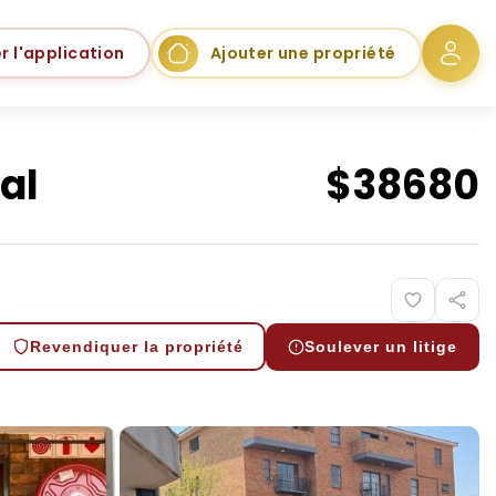
r l'application
Ajouter une propriété
al
$
38680
Revendiquer la propriété
Soulever un litige