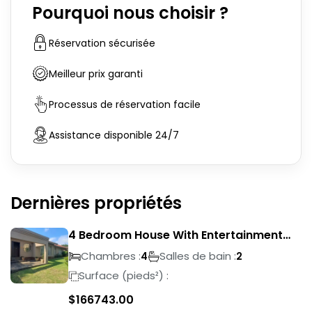
Pourquoi nous choisir ?
Réservation sécurisée
Meilleur prix garanti
Processus de réservation facile
Assistance disponible 24/7
Dernières propriétés
4 Bedroom House With Entertainment
Area In Randhart
Chambres :
Salles de bain :
4
2
Surface (pieds²) :
$
166743.00