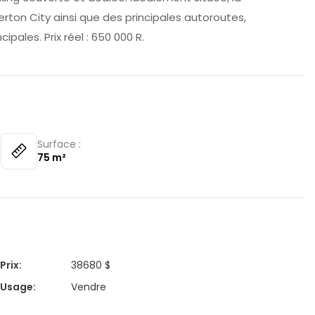
rton City ainsi que des principales autoroutes,
pales. Prix réel : 650 000 R.
:
Surface :
75
m²
Prix
:
38680 $
Usage
:
Vendre