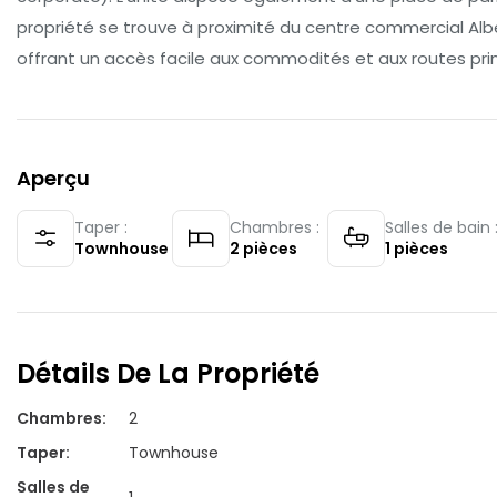
propriété se trouve à proximité du centre commercial Albe
offrant un accès facile aux commodités et aux routes princi
Aperçu
Taper :
Chambres :
Salles de bain 
Townhouse
2
pièces
1
pièces
Détails De La Propriété
Chambres
:
2
Taper
:
Townhouse
Salles de