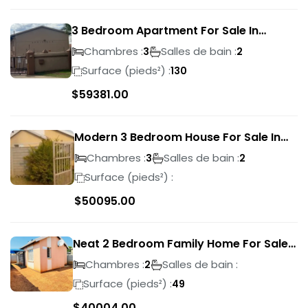
3 Bedroom Apartment For Sale In
Verwoerdpark
Chambres :
Salles de bain :
3
2
Surface (pieds²) :
130
$
59381.00
Modern 3 Bedroom House For Sale In
Albertsdal
Chambres :
Salles de bain :
3
2
Surface (pieds²) :
$
50095.00
Neat 2 Bedroom Family Home For Sale
In Sky City
Chambres :
Salles de bain :
2
Surface (pieds²) :
49
$
40004.00