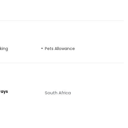
king
Pets Allowance
Pays
South Africa