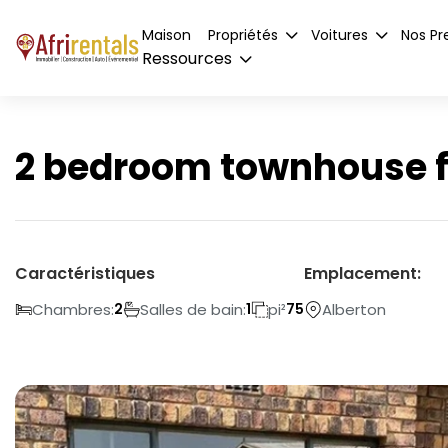
Maison
Propriétés
Voitures
Nos Pr
Ressources
2 bedroom townhouse fo
Caractéristiques
Emplacement:
Chambres:
Salles de bain:
pi²
Alberton
2
1
75