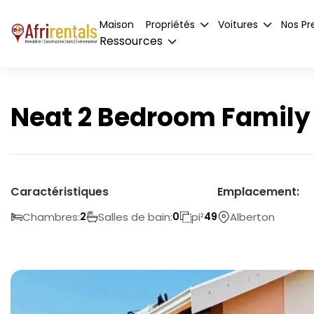
Maison
Propriétés
Voitures
Nos Pr
Ressources
Neat 2 Bedroom Family 
Caractéristiques
Emplacement:
Chambres:
Salles de bain:
pi²
Alberton
2
0
49