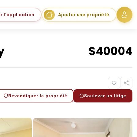
r l'application
Ajouter une propriété
y
$
40004
Revendiquer la propriété
Soulever un litige