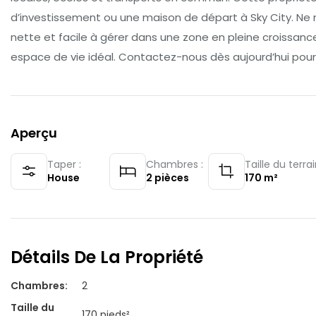
d’investissement ou une maison de départ à Sky City. N
nette et facile à gérer dans une zone en pleine croissanc
espace de vie idéal. Contactez-nous dès aujourd’hui pour pla
Aperçu
Taper :
Chambres :
Taille du terrai
House
2
pièces
170
m²
Détails De La Propriété
Chambres
:
2
Taille du
170 pieds²