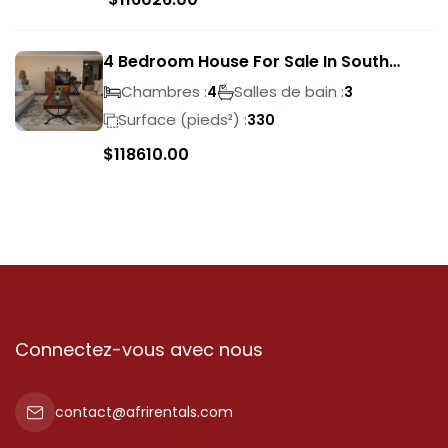
4 Bedroom House For Sale In South
Crest
Chambres :
Salles de bain :
4
3
Surface (pieds²) :
330
$
118610.00
Connectez-vous avec nous
contact@afrirentals.com