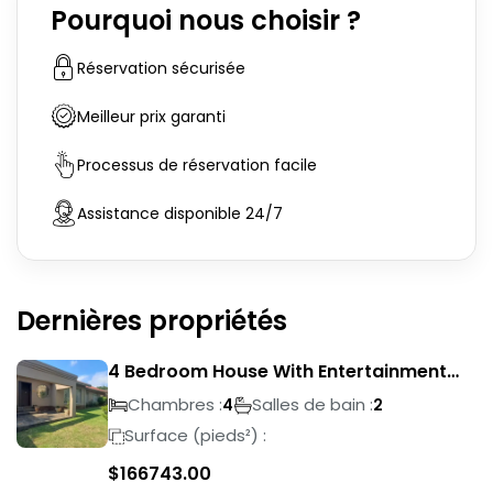
Pourquoi nous choisir ?
Réservation sécurisée
Meilleur prix garanti
Processus de réservation facile
Assistance disponible 24/7
Dernières propriétés
4 Bedroom House With Entertainment
Area In Randhart
Chambres :
Salles de bain :
4
2
Surface (pieds²) :
$
166743.00