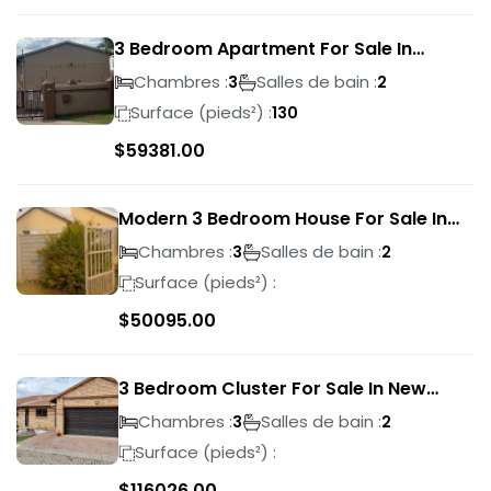
3 Bedroom Apartment For Sale In
Verwoerdpark
Chambres :
Salles de bain :
3
2
Surface (pieds²) :
130
$
59381.00
Modern 3 Bedroom House For Sale In
Albertsdal
Chambres :
Salles de bain :
3
2
Surface (pieds²) :
$
50095.00
3 Bedroom Cluster For Sale In New
Market Park
Chambres :
Salles de bain :
3
2
Surface (pieds²) :
$
116026.00