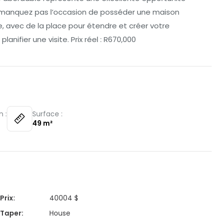
e manquez pas l’occasion de posséder une maison
e, avec de la place pour étendre et créer votre
nifier une visite. Prix réel : R670,000
n :
Surface :
49
m²
Prix
:
40004 $
Taper
:
House