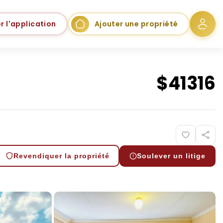
r l'application
Ajouter une propriété
$
41316
Revendiquer la propriété
Soulever un litige