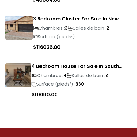
3 Bedroom Cluster For Sale In New
Market Park
Chambres :
Salles de bain :
3
2
Surface (pieds²) :
$
116026.00
4 Bedroom House For Sale In South
Crest
Chambres :
Salles de bain :
4
3
Surface (pieds²) :
330
$
118610.00