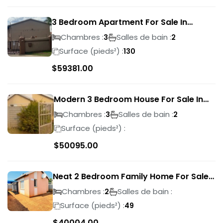
3 Bedroom Apartment For Sale In
Verwoerdpark
Chambres :
Salles de bain :
3
2
Surface (pieds²) :
130
$
59381.00
Modern 3 Bedroom House For Sale In
Albertsdal
Chambres :
Salles de bain :
3
2
Surface (pieds²) :
$
50095.00
Neat 2 Bedroom Family Home For Sale
In Sky City
Chambres :
Salles de bain :
2
Surface (pieds²) :
49
$
40004.00