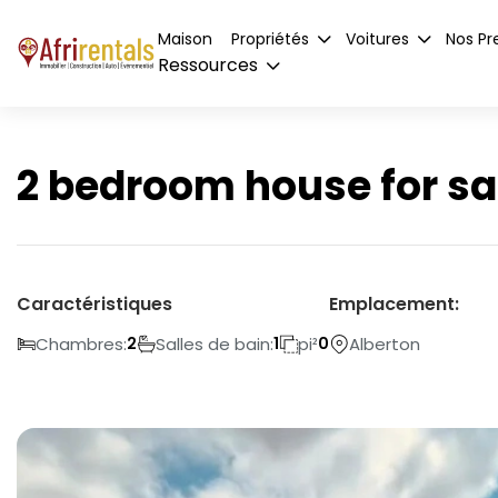
Maison
Propriétés
Voitures
Nos Pr
Ressources
2 bedroom house for sal
Caractéristiques
Emplacement:
Chambres:
Salles de bain:
pi²
Alberton
2
1
0