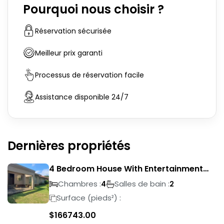
Pourquoi nous choisir ?
Réservation sécurisée
Meilleur prix garanti
Processus de réservation facile
Assistance disponible 24/7
Dernières propriétés
4 Bedroom House With Entertainment
Area In Randhart
Chambres :
Salles de bain :
4
2
Surface (pieds²) :
$
166743.00