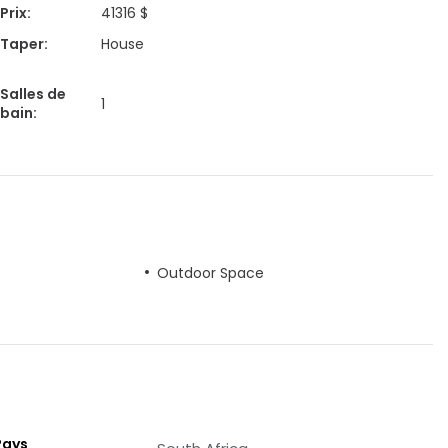
Prix
:
41316 $
Taper
:
House
Salles de
1
bain
:
Outdoor Space
Pays